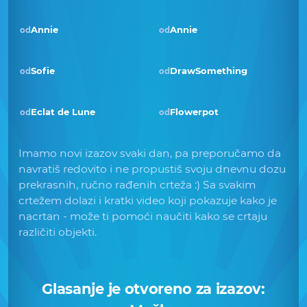
Annie
Annie
od
od
Sofie
DrawSomething
od
od
Eclat de Lune
Flowerpot
od
od
Imamo novi izazov svaki dan, pa preporučamo da
navratiš redovito i ne propustiš svoju dnevnu dozu
prekrasnih, ručno rađenih crteža :) Sa svakim
crtežem dolazi i kratki video koji pokazuje kako je
nacrtan - može ti pomoći naučiti kako se crtaju
različiti objekti.
Glasanje je otvoreno za izazov: