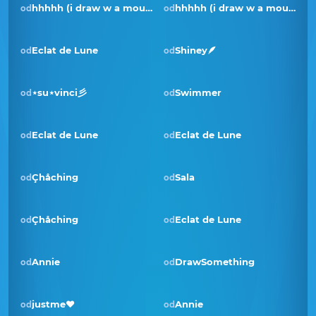
hhhhh (i draw w a mouse)
hhhhh (i draw w a mouse)
od
od
Eclat de Lune
Shiney🪶
od
od
⋆su⋆vinci彡
Swimmer
od
od
Eclat de Lune
Eclat de Lune
od
od
Çhåching
Sala
od
od
Çhåching
Eclat de Lune
od
od
Annie
DrawSomething
od
od
justme❤️
Annie
od
od