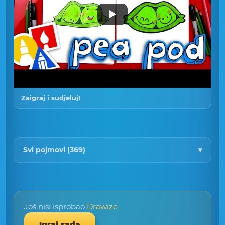
Zaigraj i sudjeluj!
Svi pojmovi (369)
Još nisi isprobao
Drawize
Igraj sada