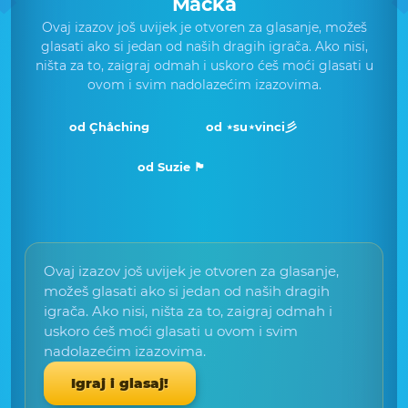
Mačka
Ovaj izazov još uvijek je otvoren za glasanje, možeš
glasati ako si jedan od naših dragih igrača. Ako nisi,
ništa za to, zaigraj odmah i uskoro ćeš moći glasati u
ovom i svim nadolazećim izazovima.
od Çhåching
od ⋆su⋆vinci彡
od Suzie 🏴󠁧󠁢󠁳󠁣󠁴󠁿
Ovaj izazov još uvijek je otvoren za glasanje,
možeš glasati ako si jedan od naših dragih
igrača. Ako nisi, ništa za to, zaigraj odmah i
uskoro ćeš moći glasati u ovom i svim
nadolazećim izazovima.
Igraj i glasaj!