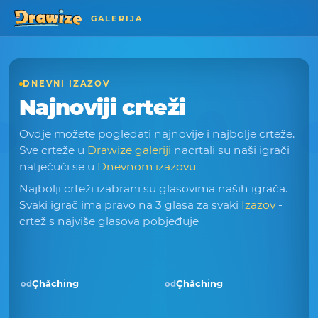
GALERIJA
DNEVNI IZAZOV
Najnoviji crteži
Ovdje možete pogledati najnovije i najbolje crteže.
Sve crteže u
Drawize galeriji
nacrtali su naši igrači
natječući se u
Dnevnom izazovu
Najbolji crteži izabrani su glasovima naših igrača.
Svaki igrač ima pravo na 3 glasa za svaki
Izazov
-
crtež s najviše glasova pobjeđuje
Çhåching
Çhåching
od
od