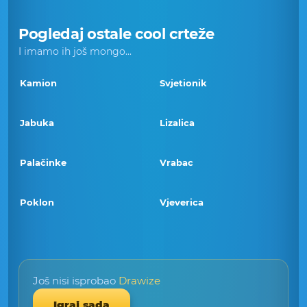
Pogledaj ostale cool crteže
I imamo ih još mongo...
Kamion
Svjetionik
Jabuka
Lizalica
Palačinke
Vrabac
Poklon
Vjeverica
Još nisi isprobao
Drawize
Igraj sada