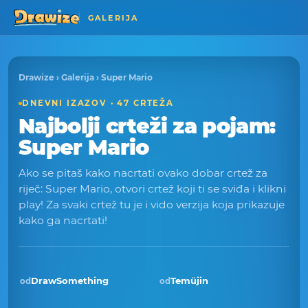
GALERIJA
Drawize
›
Galerija
› Super Mario
DNEVNI IZAZOV · 47 CRTEŽA
Najbolji crteži za pojam:
Super Mario
Ako se pitaš kako nacrtati ovako dobar crtež za
riječ: Super Mario, otvori crtež koji ti se sviđa i klikni
play! Za svaki crtež tu je i vido verzija koja prikazuje
kako ga nacrtati!
DrawSomething
Temüjin
od
od
Pobjednik · lip 2026