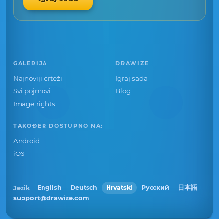
GALERIJA
DRAWIZE
Najnoviji crteži
Igraj sada
Svi pojmovi
Blog
Image rights
TAKOĐER DOSTUPNO NA:
Android
iOS
Jezik
English
Deutsch
Hrvatski
Русский
日本語
support@drawize.com