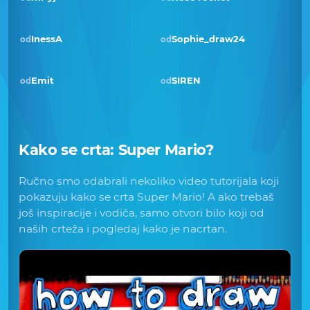
InessA
Sophie_draw24
od
od
Emit
SIREN
od
od
Kako se crta:
Super Mario
?
Ručno smo odabrali nekoliko video tutorijala koji
pokazuju kako se crta Super Mario! A ako trebaš
još inspiracije i vodiča, samo otvori bilo koji od
naših crteža i pogledaj kako je nacrtan.