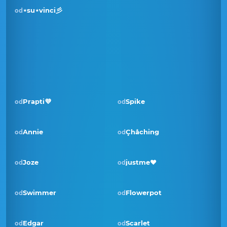
⋆su⋆vinci彡
od
Prapti💜
Spike
od
od
Annie
Çhåching
od
od
Pobjednik · lip 2025
Joze
justme❤️
od
od
Swimmer
Flowerpot
od
od
Edgar
Scarlet
od
od
Pobjednik · kol 2024