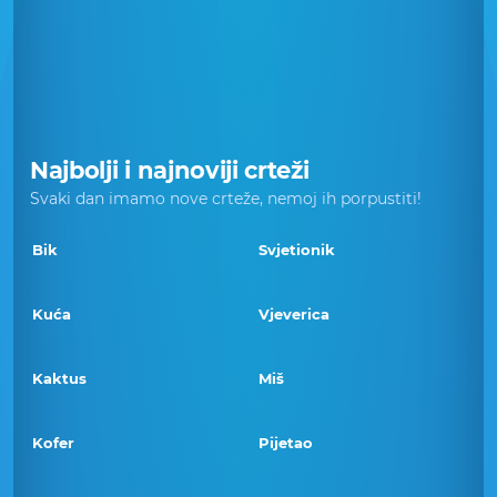
Najbolji i najnoviji crteži
Svaki dan imamo nove crteže, nemoj ih porpustiti!
Bik
Svjetionik
Kuća
Vjeverica
Kaktus
Miš
Kofer
Pijetao