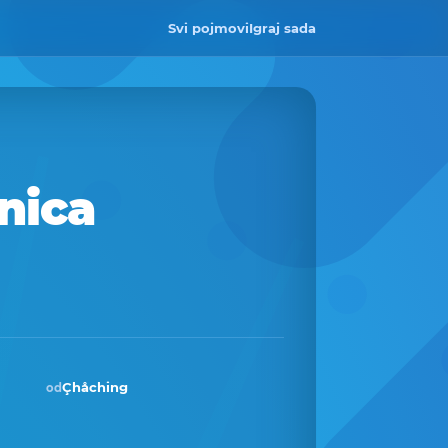
Svi pojmovi
Igraj sada
nica
Çhåching
od