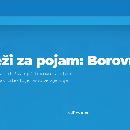
eži za pojam:
Borov
 crtež za riječ: borovnica, otvori
vaki crtež tu je i vido verzija koja
Ryomen
od