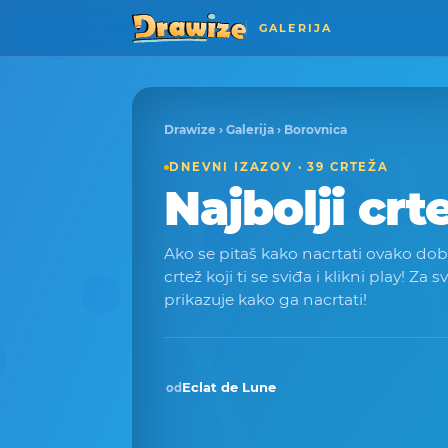
GALERIJA
Drawize
›
Galerija
› Borovnica
DNEVNI IZAZOV · 39 CRTEŽA
Najbolji crt
Ako se pitaš kako nacrtati ovako dobar
crtež koji ti se sviđa i klikni play! Za s
prikazuje kako ga nacrtati!
Eclat de Lune
od
Pobjednik · vlj 2026