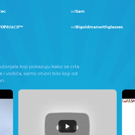
Cec
Sam
od
Pobjednik · vlj 2020
𝐎𝐏𝑅𝑂𝐴𝐶𝐻™
Bigoldmanwithglasses
od
torijala koji pokazuju kako se crta
e i vodiča, samo otvori bilo koji od
an.