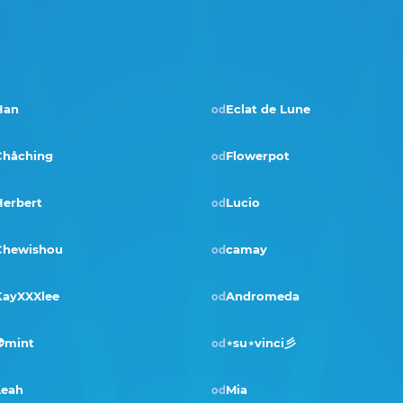
Han
Eclat de Lune
od
Pobjednik · tra 2025
Çhåching
Flowerpot
od
Herbert
Lucio
od
Chewishou
camay
od
KayXXXlee
Andromeda
od
Pobjednik · vlj 2022
mint
⋆su⋆vinci彡
od
Leah
Mia
od