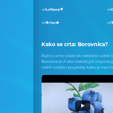
Lollipop🍭
od
od
❀𝓜𝓪𝓻𝓲❀

od
od
Kako se crta:
Borovnica
?
Ručno smo odabrali nekoliko video tu
Borovnica! A ako trebaš još inspiracij
naših crteža i pogledaj kako je nacrt