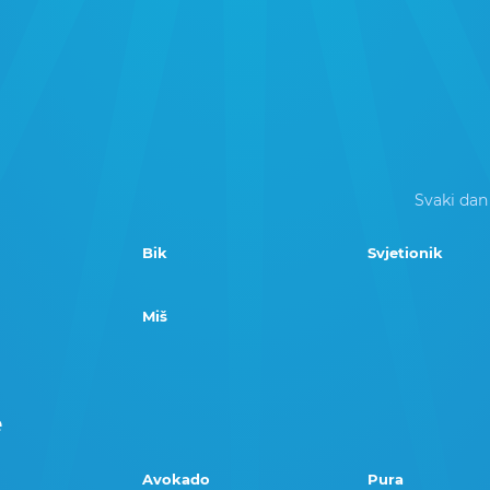
Svaki dan
Bik
Svjetionik
Miš
e
Avokado
Pura