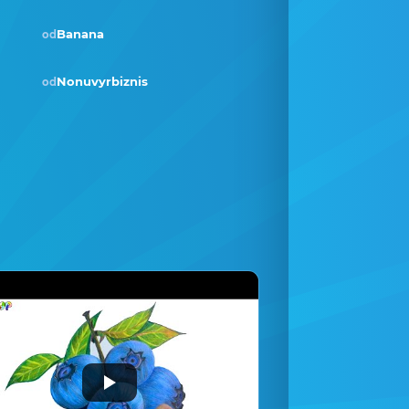
Banana
od
Nonuvyrbiznis
od