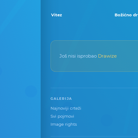
Vitez
Božićno d
Još nisi isprobao
Drawize
GALERIJA
Najnoviji crteži
Svi pojmovi
Image rights