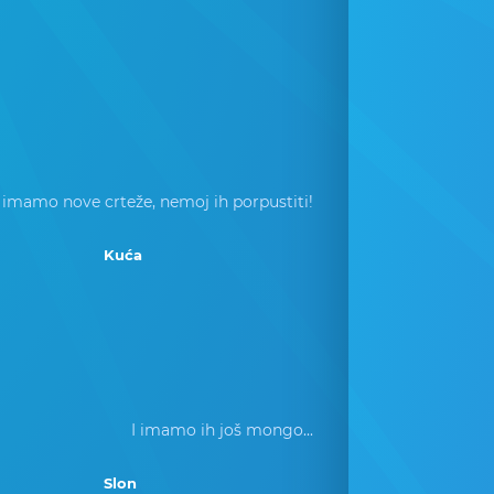
 imamo nove crteže, nemoj ih porpustiti!
Kuća
I imamo ih još mongo...
Slon