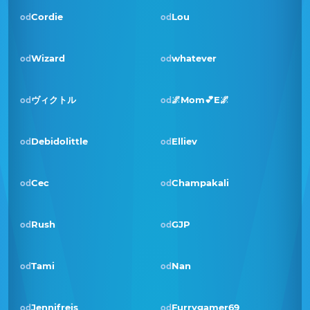
Cordie
Lou
od
od
Pobjednik · pro 2021
Wizard
whatever
od
od
ヴィクトル
🌌Mom💕E🌌
od
od
Debidolittle
Elliev
od
od
Pobjednik · svi 2020
Cec
Champakali
od
od
Rush
GJP
od
od
Tami
Nan
od
od
Pobjednik · ruj 2019
Jennifreis
Furrygamer69
od
od