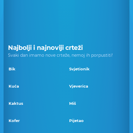
Najbolji i najnoviji crteži
Svaki dan imamo nove crteže, nemoj ih porpustiti!
Bik
Svjetionik
Kuća
Vjeverica
Kaktus
Miš
Kofer
Pijetao