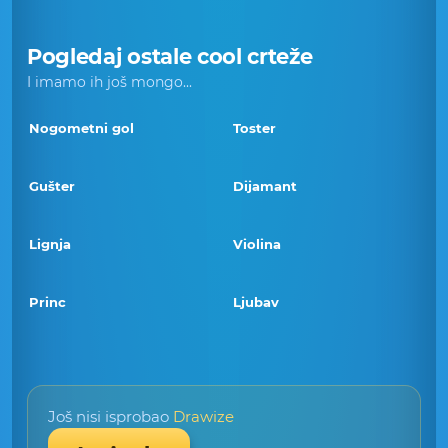
Pogledaj ostale cool crteže
I imamo ih još mongo...
Nogometni gol
Toster
Gušter
Dijamant
Lignja
Violina
Princ
Ljubav
Još nisi isprobao
Drawize