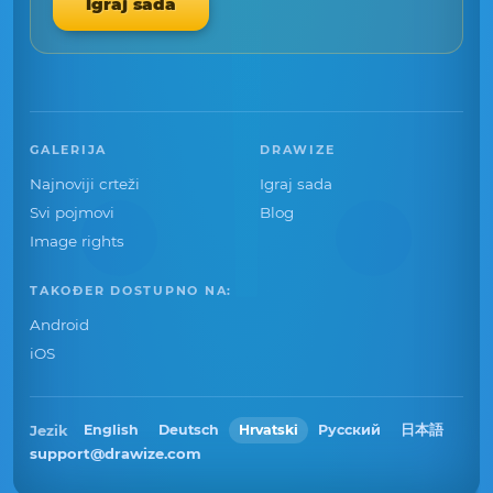
Igraj sada
GALERIJA
DRAWIZE
Najnoviji crteži
Igraj sada
Svi pojmovi
Blog
Image rights
TAKOĐER DOSTUPNO NA:
Android
iOS
Jezik
English
Deutsch
Hrvatski
Русский
日本語
support@drawize.com