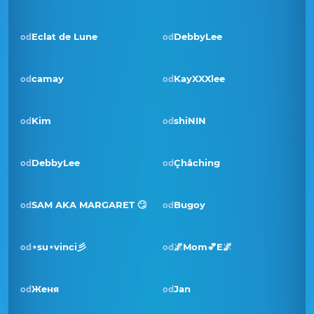
Eclat de Lune
DebbyLee
od
od
camay
KayXXXlee
od
od
Pobjednik · svi 2023
Kim
shiNIN
od
od
DebbyLee
Çhåching
od
od
SAM AKA MARGARET 🙄
Bugoy
od
od
Pobjednik · kol 2022
⋆su⋆vinci彡
🌌Mom💕E🌌
od
od
Женя
Jan
od
od