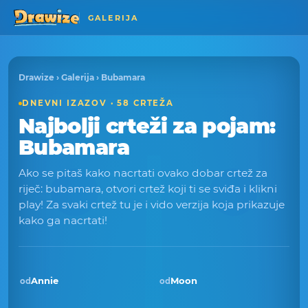
GALERIJA
Drawize
›
Galerija
› Bubamara
DNEVNI IZAZOV · 58 CRTEŽA
Najbolji crteži za pojam:
Bubamara
Ako se pitaš kako nacrtati ovako dobar crtež za
riječ: bubamara, otvori crtež koji ti se sviđa i klikni
play! Za svaki crtež tu je i vido verzija koja prikazuje
kako ga nacrtati!
Annie
Moon
od
od
Pobjednik · lis 2025