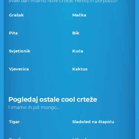
Svaki dan imamo nove crteže, nemoj ih porpustiti!
Grašak
Mačka
Pita
Bik
Svjetionik
Kuća
Vjeverica
Kaktus
Pogledaj ostale cool crteže
I imamo ih još mongo...
Tigar
Sladoled na štapiću