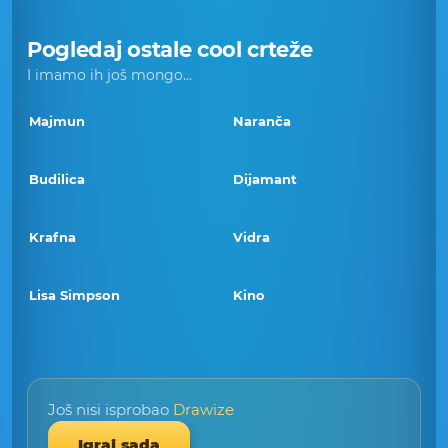
Pogledaj ostale cool crteže
I imamo ih još mongo...
Majmun
Naranča
Budilica
Dijamant
Krafna
Vidra
Lisa Simpson
Kino
Još nisi isprobao
Drawize
Igraj sada