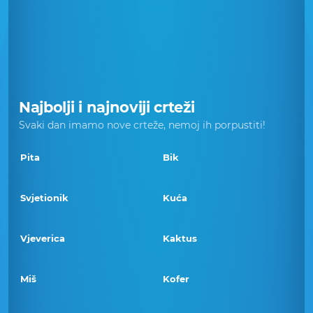
Najbolji i najnoviji crteži
Svaki dan imamo nove crteže, nemoj ih porpustiti!
Pita
Bik
Svjetionik
Kuća
Vjeverica
Kaktus
Miš
Kofer