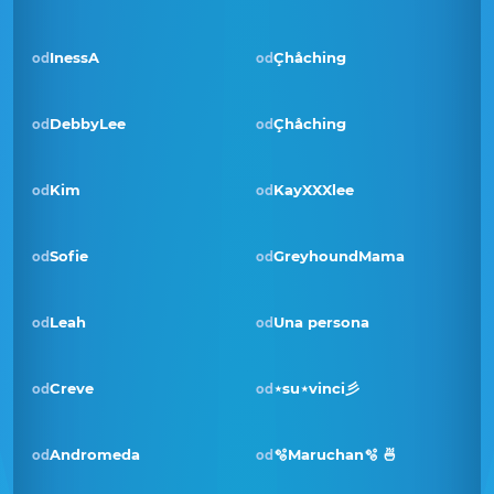
InessA
Çhåching
od
od
DebbyLee
Çhåching
od
od
Pobjednik · sij 2023
Kim
KayXXXlee
od
od
Sofie
GreyhoundMama
od
od
Leah
Una persona
od
od
Pobjednik · ožu 2022
Creve
⋆su⋆vinci彡
od
od
Andromeda
🫧Maruchan🫧 🍜
od
od