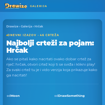
GALERIJA
Drawize
›
Galerija
› Hrčak
DNEVNI IZAZOV · 46 CRTEŽA
Najbolji crteži za pojam:
Hrčak
Ako se pitaš kako nacrtati ovako dobar crtež za
riječ: hrčak, otvori crtež koji ti se sviđa i klikni play!
Za svaki crtež tu je i vido verzija koja prikazuje kako
ga nacrtati!
Moon
DrawSomething
od
od
Pobjednik · lis 2025