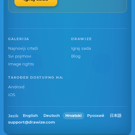
GALERIJA
DRAWIZE
Najnoviji crteži
Igraj sada
Svi pojmovi
Blog
Image rights
TAKOĐER DOSTUPNO NA:
Android
iOS
Jezik
English
Deutsch
Hrvatski
Русский
日本語
support@drawize.com