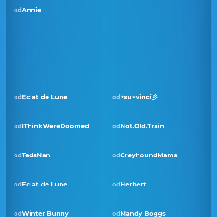
Annie
od
Eclat de Lune
⋆su⋆vinci彡
od
od
Pobjednik · lis 2024
IThinkWereDoomed
Not.Old.Train
od
od
TedsNan
GreyhoundMama
od
od
Eclat de Lune
Herbert
od
od
Pobjednik · stu 2023
Winter Bunny
Mandy Boggs
od
od