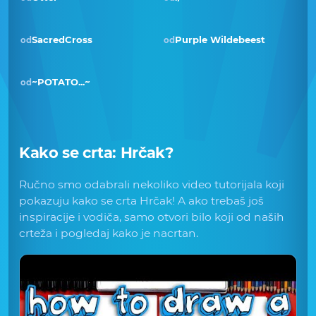
SacredCross
Purple Wildebeest
od
od
~POTATO...~
od
Kako se crta:
Hrčak
?
Ručno smo odabrali nekoliko video tutorijala koji
pokazuju kako se crta Hrčak! A ako trebaš još
inspiracije i vodiča, samo otvori bilo koji od naših
crteža i pogledaj kako je nacrtan.