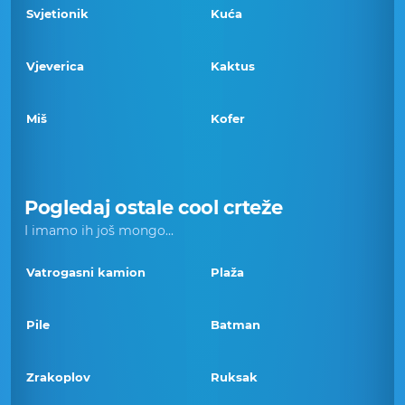
Svjetionik
Kuća
Vjeverica
Kaktus
Miš
Kofer
Pogledaj ostale cool crteže
I imamo ih još mongo...
Vatrogasni kamion
Plaža
Pile
Batman
Zrakoplov
Ruksak