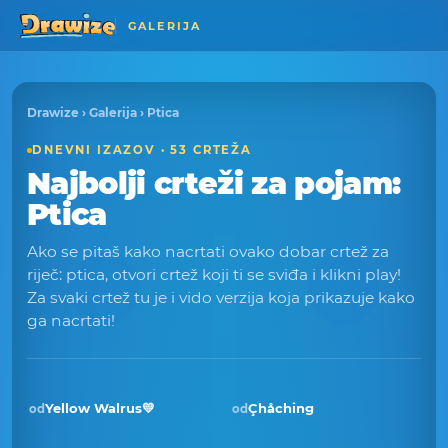
GALERIJA
Drawize
›
Galerija
› Ptica
DNEVNI IZAZOV · 53 CRTEŽA
Najbolji crteži za pojam:
Ptica
Ako se pitaš kako nacrtati ovako dobar crtež za
riječ: ptica, otvori crtež koji ti se sviđa i klikni play!
Za svaki crtež tu je i vido verzija koja prikazuje kako
ga nacrtati!
Yellow Walrus💛
Çhåching
od
od
Pobjednik · tra 2026