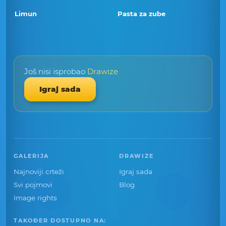
Limun
Pasta za zube
Još nisi isprobao
Drawize
Igraj sada
GALERIJA
DRAWIZE
Najnoviji crteži
Igraj sada
Svi pojmovi
Blog
Image rights
TAKOĐER DOSTUPNO NA: