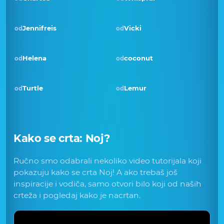
Jennifreis
Vicki
od
od
Pobjednik · ožu 2019
Helena
coconut
od
od
Turtle
Lemur
od
od
Kako se crta:
Noj
?
Ručno smo odabrali nekoliko video tutorijala koji
pokazuju kako se crta Noj! A ako trebaš još
inspiracije i vodiča, samo otvori bilo koji od naših
crteža i pogledaj kako je nacrtan.