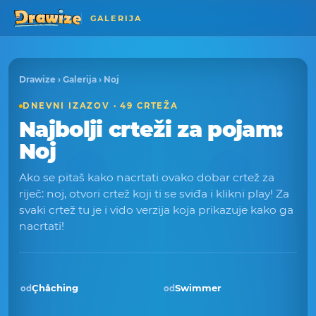
GALERIJA
Drawize
›
Galerija
› Noj
DNEVNI IZAZOV · 49 CRTEŽA
Najbolji crteži za pojam:
Noj
Ako se pitaš kako nacrtati ovako dobar crtež za
riječ: noj, otvori crtež koji ti se sviđa i klikni play! Za
svaki crtež tu je i vido verzija koja prikazuje kako ga
nacrtati!
Çhåching
Swimmer
od
od
Pobjednik · lis 2025