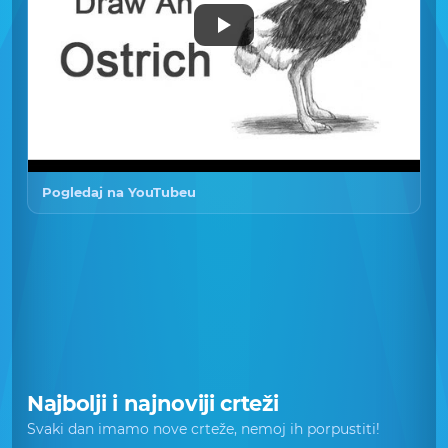
Pogledaj na YouTubeu
Najbolji i najnoviji crteži
Svaki dan imamo nove crteže, nemoj ih porpustiti!