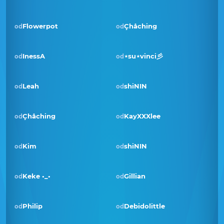
Flowerpot
Çhåching
od
od
InessA
⋆su⋆vinci彡
od
od
Pobjednik · sij 2023
Leah
shiNIN
od
od
Çhåching
KayXXXlee
od
od
Kim
shiNIN
od
od
Pobjednik · svi 2022
Keke •_•
Gillian
od
od
Philip
Debidolittle
od
od