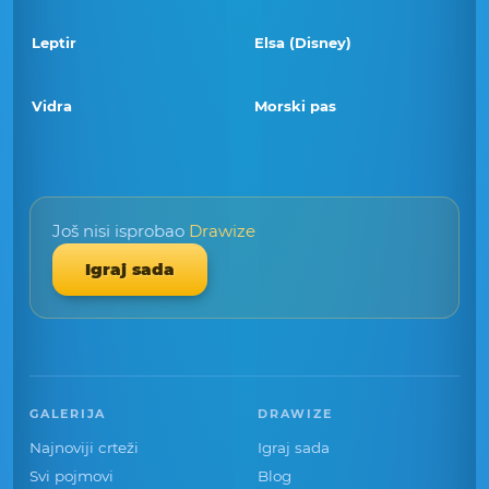
Leptir
Elsa (Disney)
Vidra
Morski pas
Još nisi isprobao
Drawize
Igraj sada
GALERIJA
DRAWIZE
Najnoviji crteži
Igraj sada
Svi pojmovi
Blog