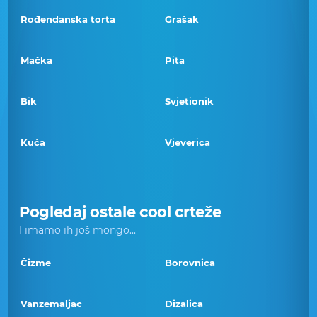
Rođendanska torta
Grašak
Mačka
Pita
Bik
Svjetionik
Kuća
Vjeverica
Pogledaj ostale cool crteže
I imamo ih još mongo...
Čizme
Borovnica
Vanzemaljac
Dizalica