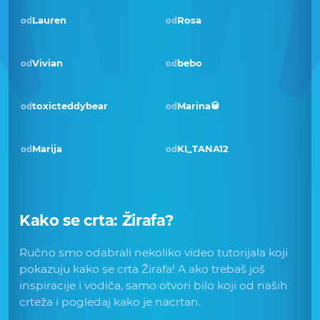
Lauren
Rosa
od
od
Vivian
bebo
od
od
Pobjednik · srp 2018
toxicteddybear
Marina🥃
od
od
Marija
KI_TANA12
od
od
Kako se crta:
Žirafa
?
Ručno smo odabrali nekoliko video tutorijala koji
pokazuju kako se crta Žirafa! A ako trebaš još
inspiracije i vodiča, samo otvori bilo koji od naših
crteža i pogledaj kako je nacrtan.