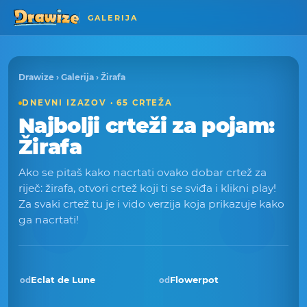
GALERIJA
Drawize
›
Galerija
› Žirafa
DNEVNI IZAZOV · 65 CRTEŽA
Najbolji crteži za pojam:
Žirafa
Ako se pitaš kako nacrtati ovako dobar crtež za
riječ: žirafa, otvori crtež koji ti se sviđa i klikni play!
Za svaki crtež tu je i vido verzija koja prikazuje kako
ga nacrtati!
Eclat de Lune
Flowerpot
od
od
Pobjednik · svi 2026