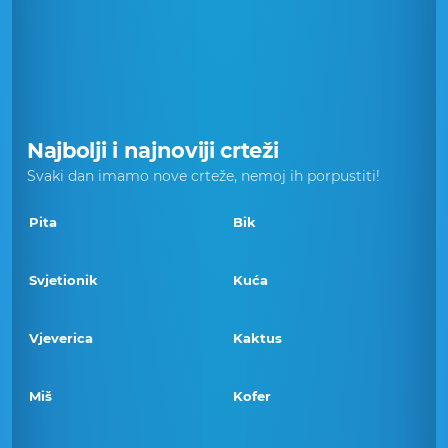
Najbolji i najnoviji crteži
Svaki dan imamo nove crteže, nemoj ih porpustiti!
Pita
Bik
Svjetionik
Kuća
Vjeverica
Kaktus
Miš
Kofer