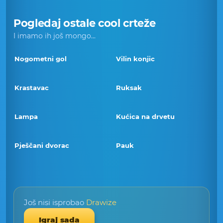
Pogledaj ostale cool crteže
I imamo ih još mongo...
Nogometni gol
Vilin konjic
Krastavac
Ruksak
Lampa
Kućica na drvetu
Pješčani dvorac
Pauk
Još nisi isprobao
Drawize
Igraj sada