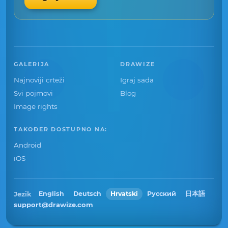
GALERIJA
DRAWIZE
Najnoviji crteži
Igraj sada
Svi pojmovi
Blog
Image rights
TAKOĐER DOSTUPNO NA:
Android
iOS
Jezik
English
Deutsch
Hrvatski
Русский
日本語
support@drawize.com