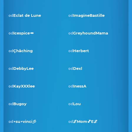
Eclat de Lune
ImagineBastille
od
od
Icespice🥕
GreyhoundMama
od
od
Çhåching
Herbert
od
od
Pobjednik · lis 2023
DebbyLee
Dexl
od
od
KayXXXlee
InessA
od
od
Bugoy
Lou
od
od
Pobjednik · ruj 2022
⋆su⋆vinci彡
🌌Mom💕E🌌
od
od