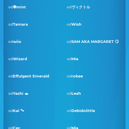
👽mint
ヴィクトル
od
od
Tamara
Wish
od
od
wiio
SAM AKA MARGARET 🙄
od
od
Pobjednik · kol 2021
Wizard
Mia
od
od
Effulgent Emerald
robee
od
od
Yashi 🐢
Leah
od
od
Pobjednik · pro 2020
Kai 🐾
Debidolittle
od
od
Cec
Mia
od
od