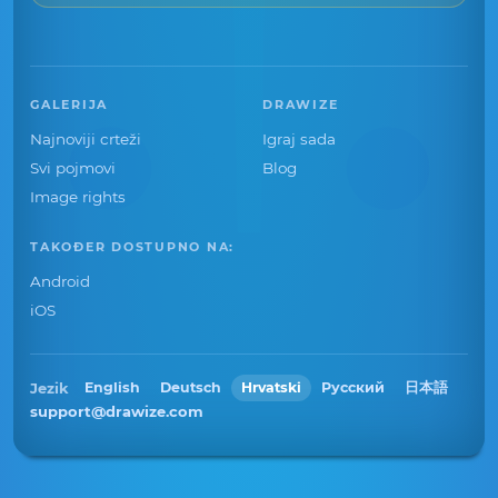
GALERIJA
DRAWIZE
Najnoviji crteži
Igraj sada
Svi pojmovi
Blog
Image rights
TAKOĐER DOSTUPNO NA:
Android
iOS
Jezik
English
Deutsch
Hrvatski
Русский
日本語
support@drawize.com