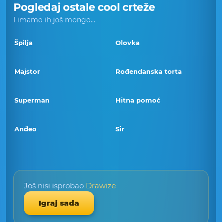
Pogledaj ostale cool crteže
I imamo ih još mongo...
Špilja
Olovka
Majstor
Rođendanska torta
Superman
Hitna pomoć
Anđeo
Sir
Još nisi isprobao
Drawize
Igraj sada