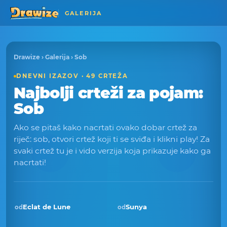
GALERIJA
Drawize
›
Galerija
› Sob
DNEVNI IZAZOV · 49 CRTEŽA
Najbolji crteži za pojam:
Sob
Ako se pitaš kako nacrtati ovako dobar crtež za
riječ: sob, otvori crtež koji ti se sviđa i klikni play! Za
svaki crtež tu je i vido verzija koja prikazuje kako ga
nacrtati!
Eclat de Lune
Sunya
od
od
Pobjednik · pro 2025