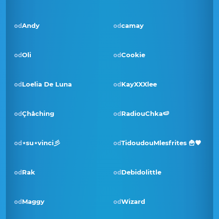
Andy
camay
od
od
Pobjednik · srp 2023
Oli
Cookie
od
od
Loelia De Luna
KayXXXlee
od
od
Çhåching
RadiouChka🍉
od
od
Pobjednik · ruj 2022
⋆su⋆vinci彡
TidoudouMlesfrites 🍟🖤
od
od
Rak
Debidolittle
od
od
Maggy
Wizard
od
od
Pobjednik · pro 2021