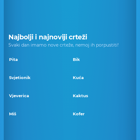
Najbolji i najnoviji crteži
Svaki dan imamo nove crteže, nemoj ih porpustiti!
Pita
Bik
Svjetionik
Kuća
Vjeverica
Kaktus
Miš
Kofer