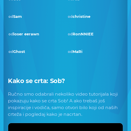
Sam
christine
od
od
Pobjednik · pro 2019
loser eerawn
RonNNIEE
od
od
Ghost
MaRi
od
od
Kako se crta:
Sob
?
Ručno smo odabrali nekoliko video tutorijala koji
pokazuju kako se crta Sob! A ako trebaš još
inspiracije i vodiča, samo otvori bilo koji od naših
crteža i pogledaj kako je nacrtan.