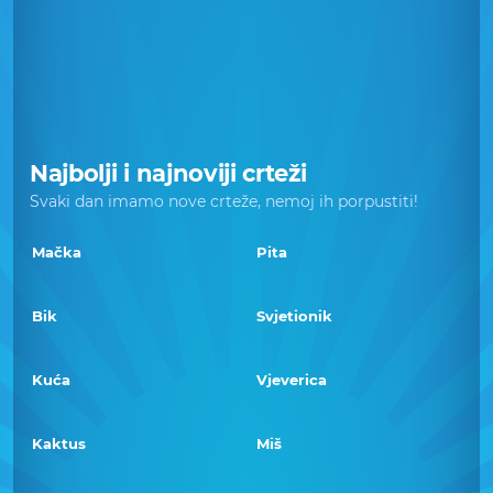
Najbolji i najnoviji crteži
Svaki dan imamo nove crteže, nemoj ih porpustiti!
Mačka
Pita
Bik
Svjetionik
Kuća
Vjeverica
Kaktus
Miš