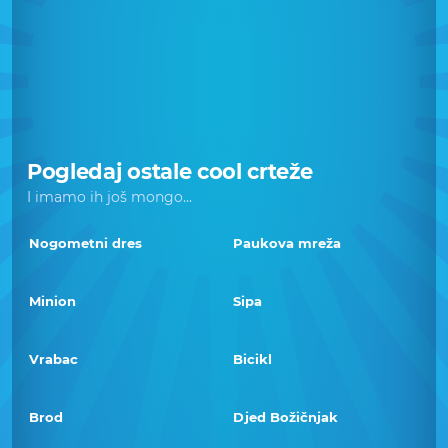
Pogledaj ostale cool crteže
I imamo ih još mongo...
Nogometni dres
Paukova mreža
Minion
Sipa
Vrabac
Bicikl
Brod
Djed Božičnjak