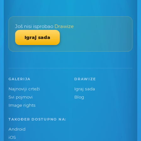
Još nisi isprobao
Drawize
Igraj sada
GALERIJA
DRAWIZE
Najnoviji crteži
Igraj sada
Svi pojmovi
Blog
Image rights
TAKOĐER DOSTUPNO NA:
Android
iOS