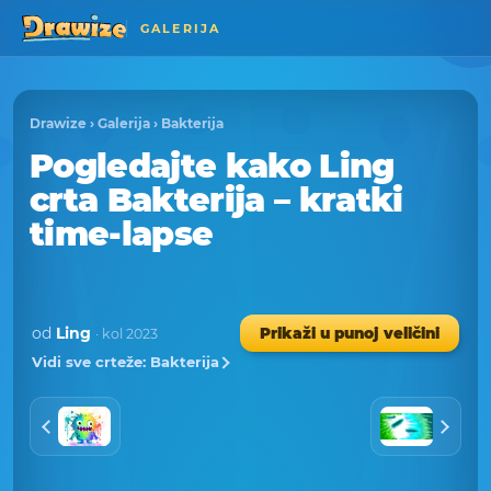
GALERIJA
Drawize
›
Galerija
›
Bakterija
Pogledajte kako Ling
crta Bakterija – kratki
time-lapse
od
Ling
Prikaži u punoj veličini
· kol 2023
Vidi sve crteže: Bakterija