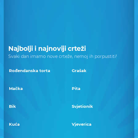
Najbolji i najnoviji crteži
Svaki dan imamo nove crteže, nemoj ih porpustiti!
Rođendanska torta
Grašak
Mačka
Pita
Bik
Svjetionik
Kuća
Vjeverica