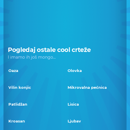
Pogledaj ostale cool crteže
I imamo ih još mongo...
Oaza
Olovka
Vilin konjic
Mikrovalna pećnica
Patlidžan
Lisica
Kroasan
Ljubav