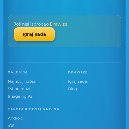
Još nisi isprobao
Drawize
Igraj sada
GALERIJA
DRAWIZE
Najnoviji crteži
Igraj sada
Svi pojmovi
Blog
Image rights
TAKOĐER DOSTUPNO NA:
Android
iOS