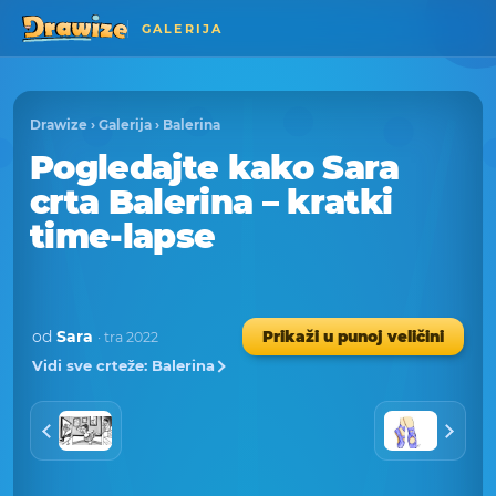
GALERIJA
Drawize
›
Galerija
›
Balerina
Pogledajte kako Sara
crta Balerina – kratki
time-lapse
od
Sara
Prikaži u punoj veličini
· tra 2022
Vidi sve crteže: Balerina