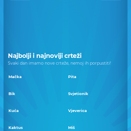
Najbolji i najnoviji crteži
Svaki dan imamo nove crteže, nemoj ih porpustiti!
Mačka
Pita
Bik
Svjetionik
Kuća
Vjeverica
Kaktus
Miš