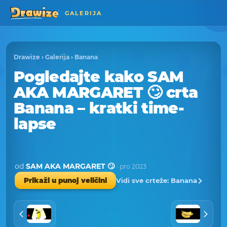
GALERIJA
Drawize
›
Galerija
›
Banana
Pogledajte kako SAM
AKA MARGARET 🙄 crta
Banana – kratki time-
lapse
od
SAM AKA MARGARET 🙄
· pro 2023
Vidi sve crteže: Banana
Prikaži u punoj veličini