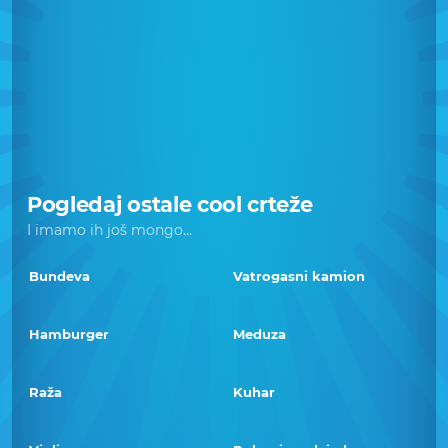
Pogledaj ostale cool crteže
I imamo ih još mongo...
Bundeva
Vatrogasni kamion
Hamburger
Meduza
Raža
Kuhar