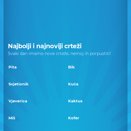
Najbolji i najnoviji crteži
Svaki dan imamo nove crteže, nemoj ih porpustiti!
Pita
Bik
Svjetionik
Kuća
Vjeverica
Kaktus
Miš
Kofer