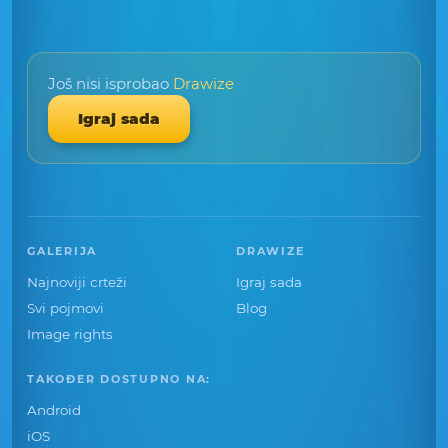
Još nisi isprobao
Drawize
Igraj sada
GALERIJA
DRAWIZE
Najnoviji crteži
Igraj sada
Svi pojmovi
Blog
Image rights
TAKOĐER DOSTUPNO NA:
Android
iOS