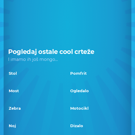
Pogledaj ostale cool crteže
I imamo ih još mongo...
Stol
Pomfrit
Most
Ogledalo
Zebra
Motocikl
Noj
Dizalo