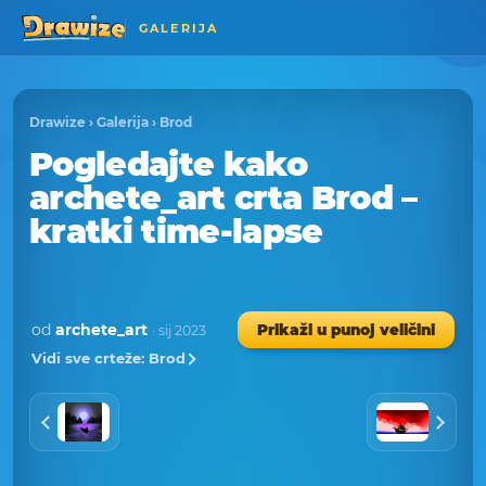
GALERIJA
Drawize
›
Galerija
›
Brod
Pogledajte kako
archete_art crta Brod –
kratki time-lapse
od
archete_art
Prikaži u punoj veličini
· sij 2023
Vidi sve crteže: Brod