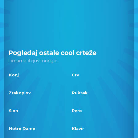
Pogledaj ostale cool crteže
I imamo ih još mongo...
Konj
Crv
Zrakoplov
Ruksak
Slon
Pero
Notre Dame
Klavir