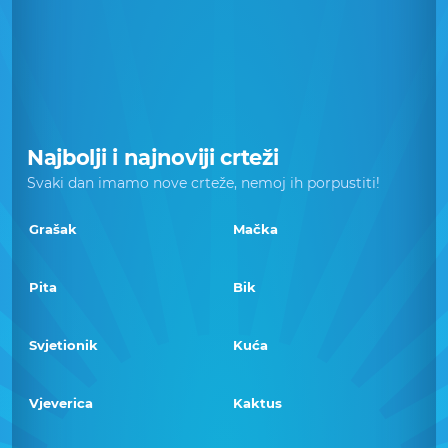
Najbolji i najnoviji crteži
Svaki dan imamo nove crteže, nemoj ih porpustiti!
Grašak
Mačka
Pita
Bik
Svjetionik
Kuća
Vjeverica
Kaktus