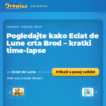
GALERIJA
Drawize
›
Galerija
›
Brod
Pogledajte kako Eclat de
Lune crta Brod – kratki
time-lapse
od
Eclat de Lune
Prikaži u punoj veličini
· pro 2023
Vidi sve crteže: Brod