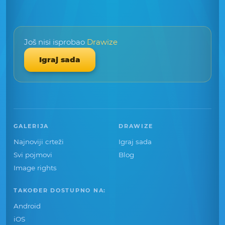
Još nisi isprobao
Drawize
Igraj sada
GALERIJA
DRAWIZE
Najnoviji crteži
Igraj sada
Svi pojmovi
Blog
Image rights
TAKOĐER DOSTUPNO NA:
Android
iOS