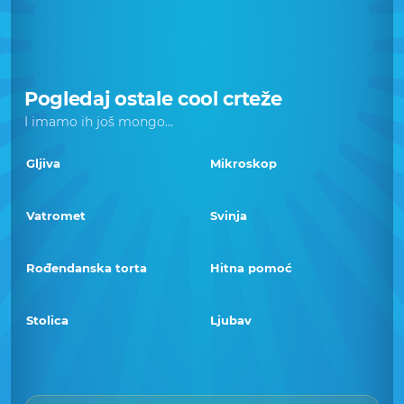
Pogledaj ostale cool crteže
I imamo ih još mongo...
Gljiva
Mikroskop
Vatromet
Svinja
Rođendanska torta
Hitna pomoć
Stolica
Ljubav