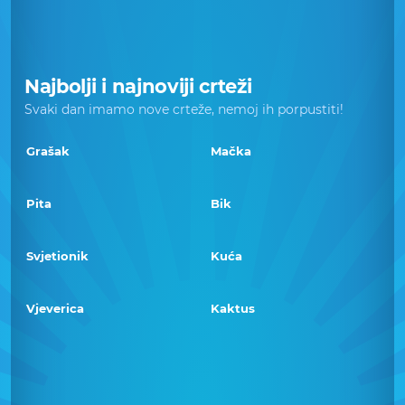
Najbolji i najnoviji crteži
Svaki dan imamo nove crteže, nemoj ih porpustiti!
Grašak
Mačka
Pita
Bik
Svjetionik
Kuća
Vjeverica
Kaktus