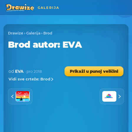
GALERIJA
Drawize
›
Galerija
›
Brod
Brod
autor
: EVA
od
EVA
Prikaži u punoj veličini
· pro 2018
Vidi sve crteže: Brod