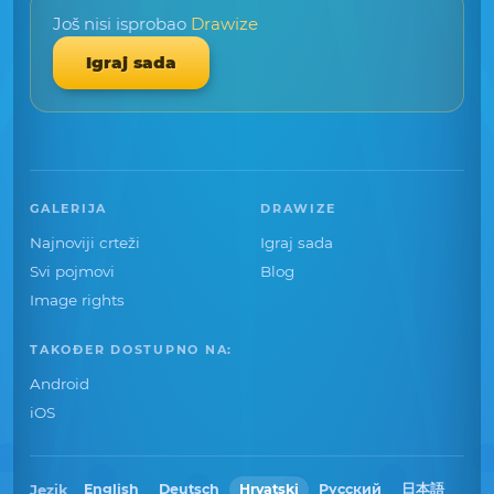
Još nisi isprobao
Drawize
Igraj sada
GALERIJA
DRAWIZE
Najnoviji crteži
Igraj sada
Svi pojmovi
Blog
Image rights
TAKOĐER DOSTUPNO NA:
Android
iOS
Jezik
English
Deutsch
Hrvatski
Русский
日本語