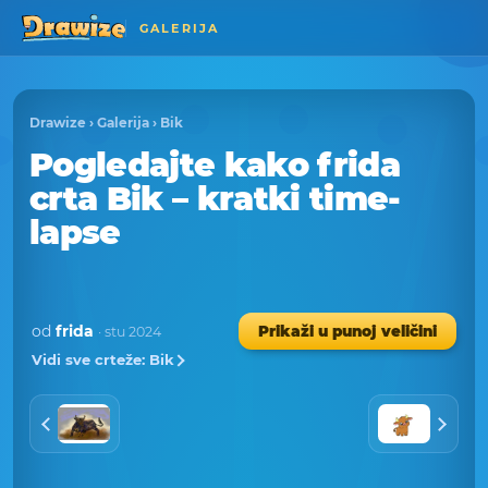
GALERIJA
Drawize
›
Galerija
›
Bik
Pogledajte kako frida
crta Bik – kratki time-
lapse
od
frida
Prikaži u punoj veličini
· stu 2024
Vidi sve crteže: Bik