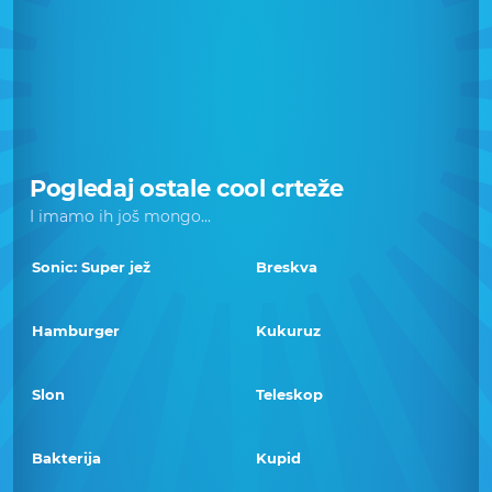
Pogledaj ostale cool crteže
I imamo ih još mongo...
Sonic: Super jež
Breskva
Hamburger
Kukuruz
Slon
Teleskop
Bakterija
Kupid