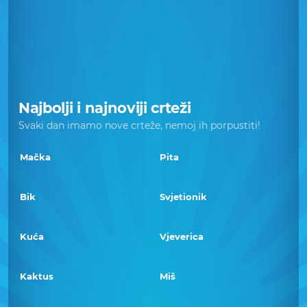
Najbolji i najnoviji crteži
Svaki dan imamo nove crteže, nemoj ih porpustiti!
Mačka
Pita
Bik
Svjetionik
Kuća
Vjeverica
Kaktus
Miš