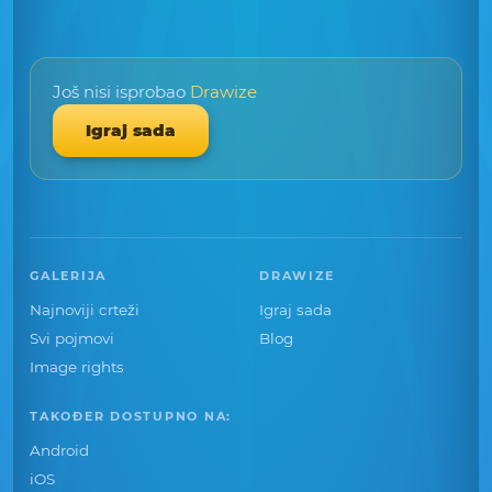
Još nisi isprobao
Drawize
Igraj sada
GALERIJA
DRAWIZE
Najnoviji crteži
Igraj sada
Svi pojmovi
Blog
Image rights
TAKOĐER DOSTUPNO NA:
Android
iOS