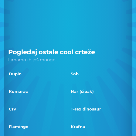
Pogledaj ostale cool crteže
I imamo ih još mongo...
Dupin
Sob
Komarac
Nar (šipak)
Crv
T-rex dinosaur
Flamingo
Krafna