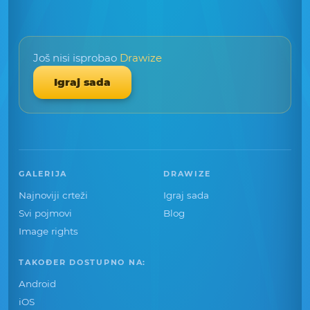
Još nisi isprobao
Drawize
Igraj sada
GALERIJA
DRAWIZE
Najnoviji crteži
Igraj sada
Svi pojmovi
Blog
Image rights
TAKOĐER DOSTUPNO NA:
Android
iOS