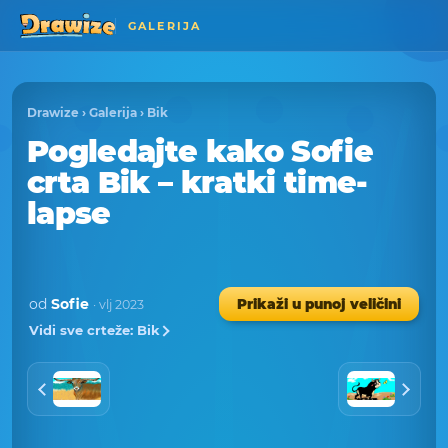
GALERIJA
Drawize
›
Galerija
›
Bik
Pogledajte kako Sofie
crta Bik – kratki time-
lapse
od
Sofie
Prikaži u punoj veličini
· vlj 2023
Vidi sve crteže: Bik