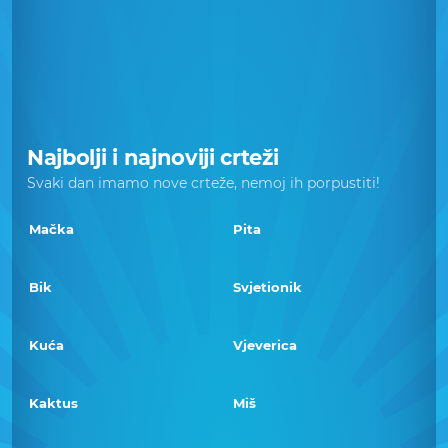
Najbolji i najnoviji crteži
Svaki dan imamo nove crteže, nemoj ih porpustiti!
Mačka
Pita
Bik
Svjetionik
Kuća
Vjeverica
Kaktus
Miš