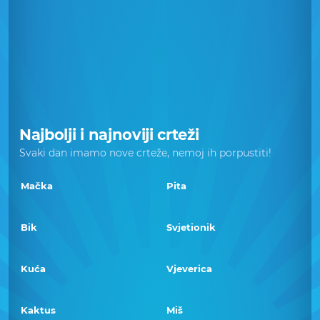
Najbolji i najnoviji crteži
Svaki dan imamo nove crteže, nemoj ih porpustiti!
Mačka
Pita
Bik
Svjetionik
Kuća
Vjeverica
Kaktus
Miš