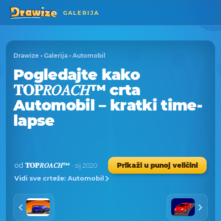
GALERIJA
Drawize
›
Galerija
›
Automobil
Pogledajte kako
𝐓𝐎𝐏𝑅𝑂𝐴𝐶𝐻™ crta
Automobil – kratki time-
lapse
od
𝐓𝐎𝐏𝑅𝑂𝐴𝐶𝐻™
Prikaži u punoj veličini
· sij 2020
Vidi sve crteže: Automobil