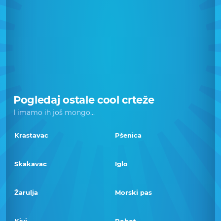
Pogledaj ostale cool crteže
I imamo ih još mongo...
Krastavac
Pšenica
Skakavac
Iglo
Žarulja
Morski pas