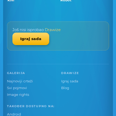
Kivi
Robot
Još nisi isprobao
Drawize
Igraj sada
GALERIJA
DRAWIZE
Najnoviji crteži
Igraj sada
Svi pojmovi
Blog
Image rights
TAKOĐER DOSTUPNO NA:
Android