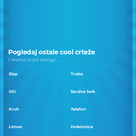
Pogledaj ostale cool crteže
I imamo ih još mongo...
Slap
Truba
Oči
Spužva bob
Kruh
Telefon
Limun
Hobotnica