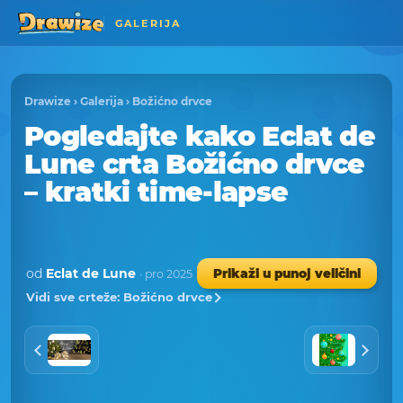
GALERIJA
Drawize
›
Galerija
›
Božićno drvce
Pogledajte kako Eclat de
Lune crta Božićno drvce
– kratki time-lapse
od
Eclat de Lune
Prikaži u punoj veličini
· pro 2025
Vidi sve crteže: Božićno drvce