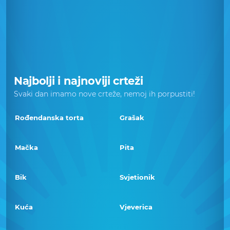
Najbolji i najnoviji crteži
Svaki dan imamo nove crteže, nemoj ih porpustiti!
Rođendanska torta
Grašak
Mačka
Pita
Bik
Svjetionik
Kuća
Vjeverica