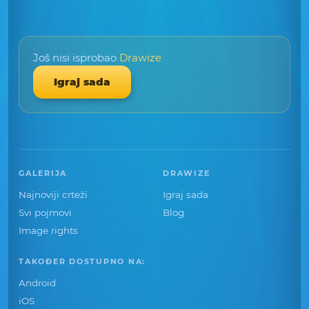
Još nisi isprobao
Drawize
Igraj sada
GALERIJA
DRAWIZE
Najnoviji crteži
Igraj sada
Svi pojmovi
Blog
Image rights
TAKOĐER DOSTUPNO NA:
Android
iOS