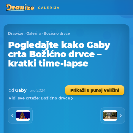
GALERIJA
Drawize
›
Galerija
›
Božićno drvce
Pogledajte kako Gaby
crta Božićno drvce –
kratki time-lapse
od
Gaby
Prikaži u punoj veličini
· pro 2024
Vidi sve crteže: Božićno drvce