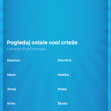
Pogledaj ostale cool crteže
I imamo ih još mongo...
Kamion
Pomfrit
Most
Mačka
Zmaj
Pizza
Kino
Škola