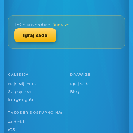
Još nisi isprobao
Drawize
Igraj sada
GALERIJA
DRAWIZE
Najnoviji crteži
Igraj sada
Svi pojmovi
Blog
Image rights
TAKOĐER DOSTUPNO NA:
Android
iOS