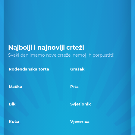
Najbolji i najnoviji crteži
Svaki dan imamo nove crteže, nemoj ih porpustiti!
Rođendanska torta
Grašak
Mačka
Pita
Bik
Svjetionik
Kuća
Vjeverica