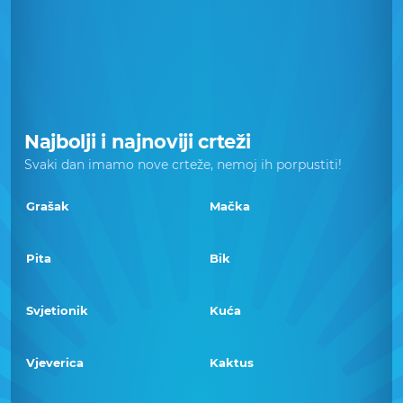
Najbolji i najnoviji crteži
Svaki dan imamo nove crteže, nemoj ih porpustiti!
Grašak
Mačka
Pita
Bik
Svjetionik
Kuća
Vjeverica
Kaktus