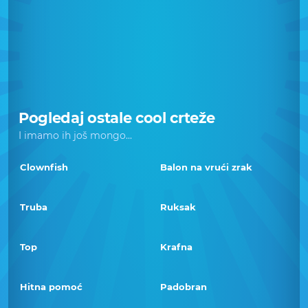
Pogledaj ostale cool crteže
I imamo ih još mongo...
Clownfish
Balon na vrući zrak
Truba
Ruksak
Top
Krafna
Hitna pomoć
Padobran