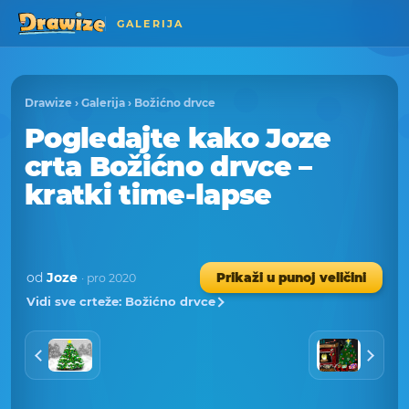
GALERIJA
Drawize
›
Galerija
›
Božićno drvce
Pogledajte kako Joze
crta Božićno drvce –
kratki time-lapse
od
Joze
Prikaži u punoj veličini
· pro 2020
Vidi sve crteže: Božićno drvce