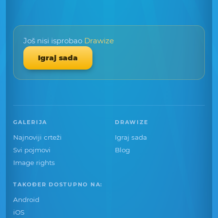
Još nisi isprobao
Drawize
Igraj sada
GALERIJA
DRAWIZE
Najnoviji crteži
Igraj sada
Svi pojmovi
Blog
Image rights
TAKOĐER DOSTUPNO NA:
Android
iOS