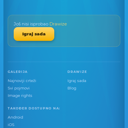
Još nisi isprobao
Drawize
Igraj sada
GALERIJA
DRAWIZE
Najnoviji crteži
Igraj sada
Svi pojmovi
Blog
Image rights
TAKOĐER DOSTUPNO NA:
Android
iOS