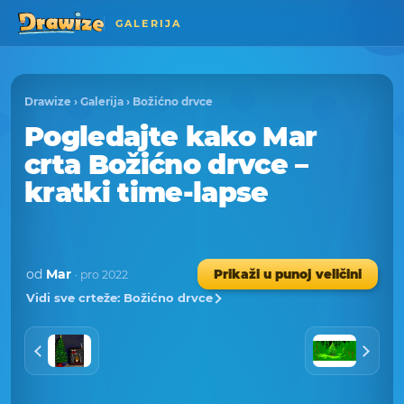
GALERIJA
Drawize
›
Galerija
›
Božićno drvce
Pogledajte kako Mar
crta Božićno drvce –
kratki time-lapse
od
Mar
Prikaži u punoj veličini
· pro 2022
Vidi sve crteže: Božićno drvce