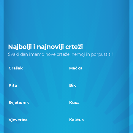
Najbolji i najnoviji crteži
Svaki dan imamo nove crteže, nemoj ih porpustiti!
Grašak
Mačka
Pita
Bik
Svjetionik
Kuća
Vjeverica
Kaktus