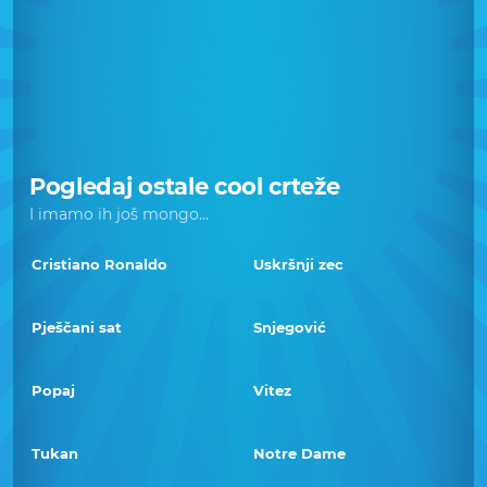
Pogledaj ostale cool crteže
I imamo ih još mongo...
Cristiano Ronaldo
Uskršnji zec
Pješčani sat
Snjegović
Popaj
Vitez
Tukan
Notre Dame