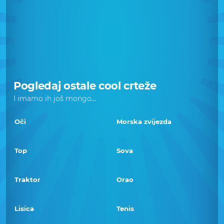
Pogledaj ostale cool crteže
I imamo ih još mongo...
Oči
Morska zvijezda
Top
Sova
Traktor
Orao
Lisica
Tenis