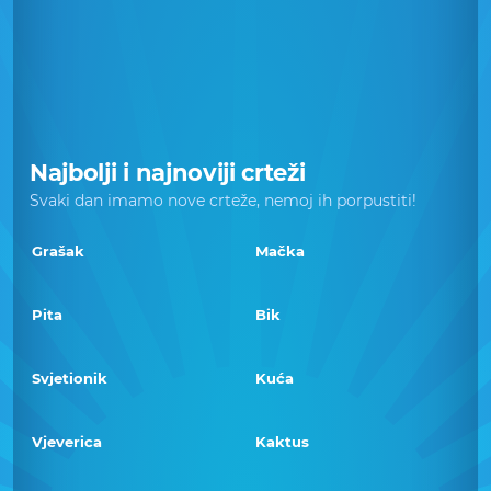
Najbolji i najnoviji crteži
Svaki dan imamo nove crteže, nemoj ih porpustiti!
Grašak
Mačka
Pita
Bik
Svjetionik
Kuća
Vjeverica
Kaktus