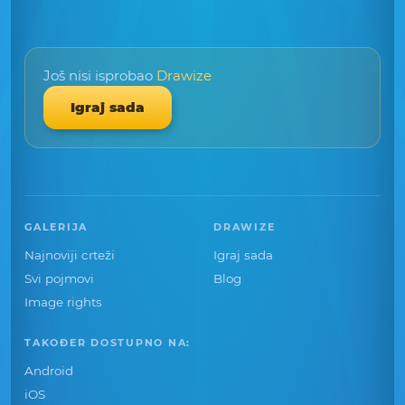
Još nisi isprobao
Drawize
Igraj sada
GALERIJA
DRAWIZE
Najnoviji crteži
Igraj sada
Svi pojmovi
Blog
Image rights
TAKOĐER DOSTUPNO NA:
Android
iOS