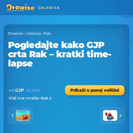
GALERIJA
Drawize
›
Galerija
›
Rak
Pogledajte kako GJP
crta Rak – kratki time-
lapse
od
GJP
Prikaži u punoj veličini
· lis 2020
Vidi sve crteže: Rak