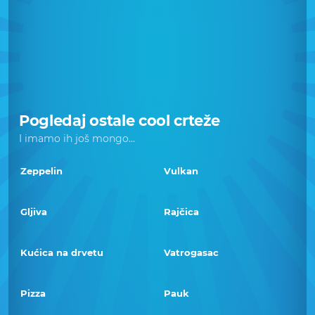
Pogledaj ostale cool crteže
I imamo ih još mongo...
Zeppelin
Vulkan
Gljiva
Rajčica
Kućica na drvetu
Vatrogasac
Pizza
Pauk