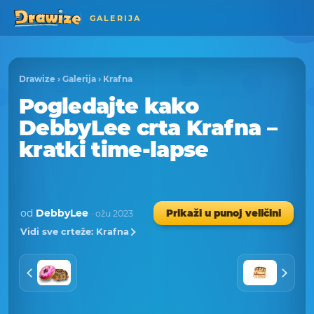
GALERIJA
Drawize
›
Galerija
›
Krafna
Pogledajte kako
DebbyLee crta Krafna –
kratki time-lapse
od
DebbyLee
Prikaži u punoj veličini
· ožu 2023
Vidi sve crteže: Krafna