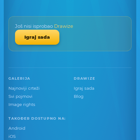
Još nisi isprobao
Drawize
Igraj sada
GALERIJA
DRAWIZE
Najnoviji crteži
Igraj sada
Svi pojmovi
Blog
Image rights
TAKOĐER DOSTUPNO NA:
Android
iOS