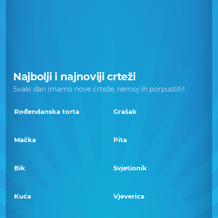
Najbolji i najnoviji crteži
Svaki dan imamo nove crteže, nemoj ih porpustiti!
Rođendanska torta
Grašak
Mačka
Pita
Bik
Svjetionik
Kuća
Vjeverica