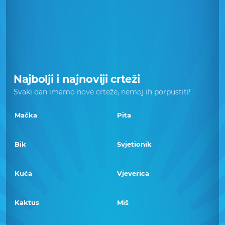
Najbolji i najnoviji crteži
Svaki dan imamo nove crteže, nemoj ih porpustiti!
Mačka
Pita
Bik
Svjetionik
Kuća
Vjeverica
Kaktus
Miš