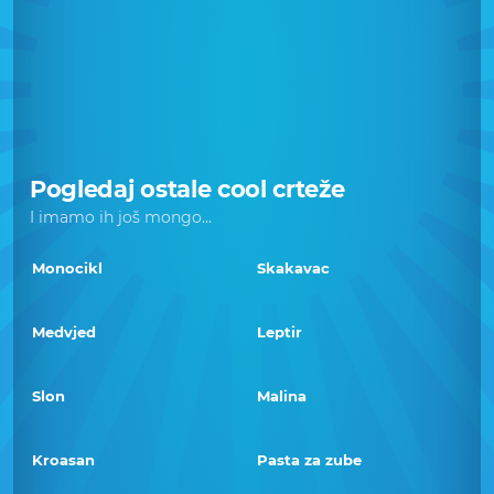
Pogledaj ostale cool crteže
I imamo ih još mongo...
Monocikl
Skakavac
Medvjed
Leptir
Slon
Malina
Kroasan
Pasta za zube