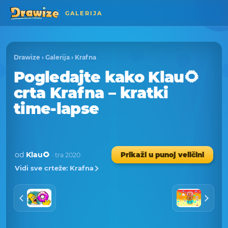
GALERIJA
Drawize
›
Galerija
›
Krafna
Pogledajte kako Klau🌻
crta Krafna – kratki
time-lapse
od
Klau🌻
Prikaži u punoj veličini
· tra 2020
Vidi sve crteže: Krafna