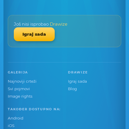
Još nisi isprobao
Drawize
Igraj sada
GALERIJA
DRAWIZE
Najnoviji crteži
Igraj sada
Svi pojmovi
Blog
Image rights
TAKOĐER DOSTUPNO NA:
Android
iOS