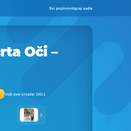
Svi pojmovi
Igraj sada
rta Oči –
Vidi sve crteže: Oči