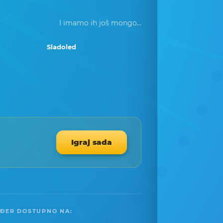
I imamo ih još mongo...
Sladoled
Igraj sada
ĐER DOSTUPNO NA: