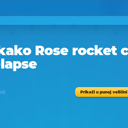
kako Rose rocket c
-lapse
Prikaži u punoj veličini
022