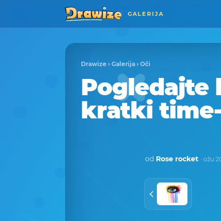
GALERIJA
Drawize
›
Galerija
›
Oči
Pogledajte 
kratki time
od
Rose rocket
· ožu 2