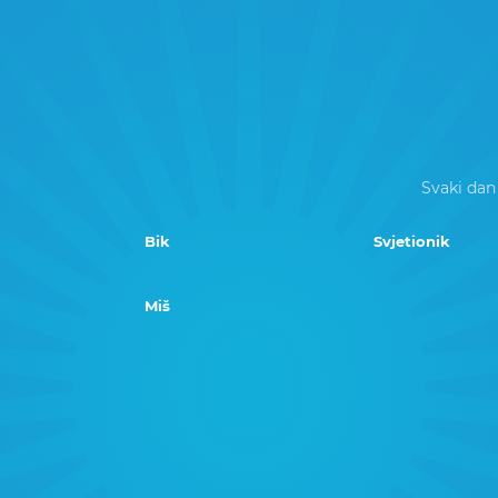
Svaki dan
Bik
Svjetionik
Miš