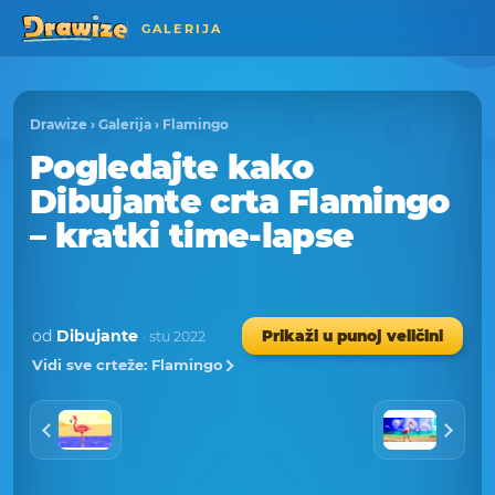
GALERIJA
Drawize
›
Galerija
›
Flamingo
Pogledajte kako
Dibujante crta Flamingo
– kratki time-lapse
od
Dibujante
Prikaži u punoj veličini
· stu 2022
Vidi sve crteže: Flamingo