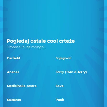
Pogledaj ostale cool crteže
I imamo ih još mongo...
Garfield
Snjegović
Ananas
Jerry (Tom & Jerry)
Medicinska sestra
Sova
Magarac
Pauk