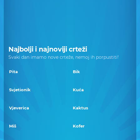
Najbolji i najnoviji crteži
Svaki dan imamo nove crteže, nemoj ih porpustiti!
Pita
Bik
Svjetionik
Kuća
Vjeverica
Kaktus
Miš
Kofer