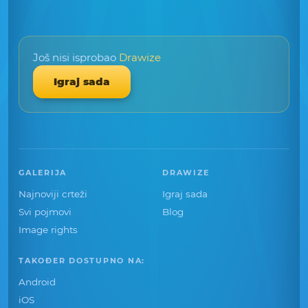
Još nisi isprobao
Drawize
Igraj sada
GALERIJA
DRAWIZE
Najnoviji crteži
Igraj sada
Svi pojmovi
Blog
Image rights
TAKOĐER DOSTUPNO NA:
Android
iOS