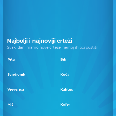
Najbolji i najnoviji crteži
Svaki dan imamo nove crteže, nemoj ih porpustiti!
Pita
Bik
Svjetionik
Kuća
Vjeverica
Kaktus
Miš
Kofer