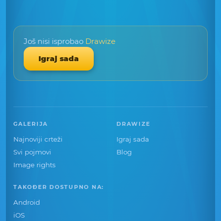
Još nisi isprobao
Drawize
Igraj sada
GALERIJA
DRAWIZE
Najnoviji crteži
Igraj sada
Svi pojmovi
Blog
Image rights
TAKOĐER DOSTUPNO NA:
Android
iOS