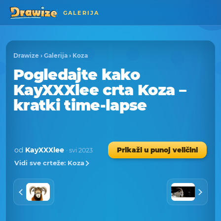
GALERIJA
Drawize
›
Galerija
›
Koza
Pogledajte kako
KayXXXlee crta Koza –
kratki time-lapse
od
KayXXXlee
Prikaži u punoj veličini
· svi 2023
Vidi sve crteže: Koza