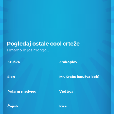
Pogledaj ostale cool crteže
I imamo ih još mongo...
Kruška
Zrakoplov
Slon
Mr. Krabs (spužva bob)
Polarni medvjed
Vještica
Čajnik
Kiša