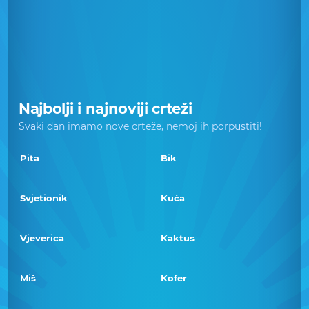
Najbolji i najnoviji crteži
Svaki dan imamo nove crteže, nemoj ih porpustiti!
Pita
Bik
Svjetionik
Kuća
Vjeverica
Kaktus
Miš
Kofer