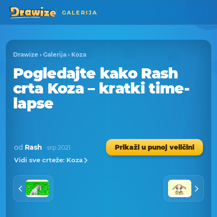
GALERIJA
Drawize
›
Galerija
›
Koza
Pogledajte kako Rash
crta Koza – kratki time-
lapse
od
Rash
Prikaži u punoj veličini
· srp 2021
Vidi sve crteže: Koza