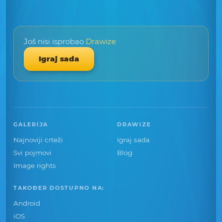
Još nisi isprobao
Drawize
Igraj sada
GALERIJA
DRAWIZE
Najnoviji crteži
Igraj sada
Svi pojmovi
Blog
Image rights
TAKOĐER DOSTUPNO NA:
Android
iOS