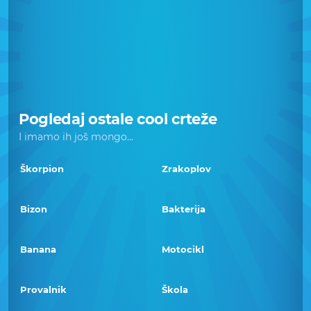
Pogledaj ostale cool crteže
I imamo ih još mongo...
Škorpion
Zrakoplov
Bizon
Bakterija
Banana
Motocikl
Provalnik
Škola