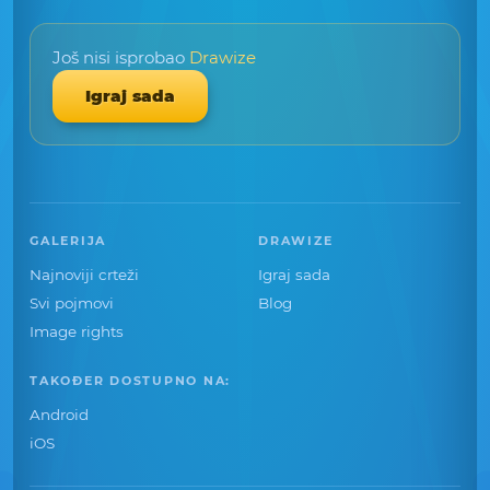
Još nisi isprobao
Drawize
Igraj sada
GALERIJA
DRAWIZE
Najnoviji crteži
Igraj sada
Svi pojmovi
Blog
Image rights
TAKOĐER DOSTUPNO NA:
Android
iOS