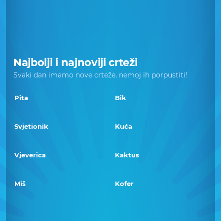
Najbolji i najnoviji crteži
Svaki dan imamo nove crteže, nemoj ih porpustiti!
Pita
Bik
Svjetionik
Kuća
Vjeverica
Kaktus
Miš
Kofer