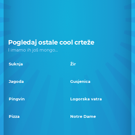
Pogledaj ostale cool crteže
I imamo ih još mongo...
Suknja
Žir
Jagoda
Gusjenica
Pingvin
Logorska vatra
Pizza
Notre Dame