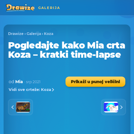
GALERIJA
Drawize
›
Galerija
›
Koza
Pogledajte kako Mia crta
Koza – kratki time-lapse
od
Mia
Prikaži u punoj veličini
· srp 2021
Vidi sve crteže: Koza