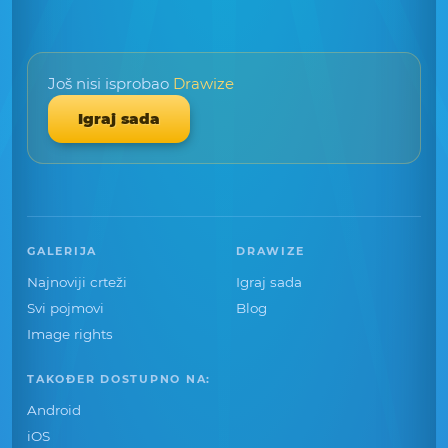
Još nisi isprobao
Drawize
Igraj sada
GALERIJA
DRAWIZE
Najnoviji crteži
Igraj sada
Svi pojmovi
Blog
Image rights
TAKOĐER DOSTUPNO NA:
Android
iOS