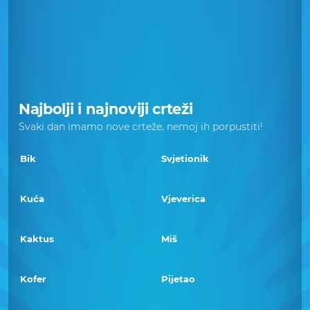
Najbolji i najnoviji crteži
Svaki dan imamo nove crteže, nemoj ih porpustiti!
Bik
Svjetionik
Kuća
Vjeverica
Kaktus
Miš
Kofer
Pijetao