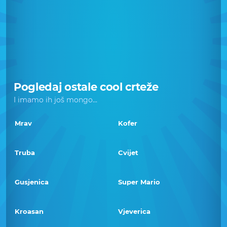
Pogledaj ostale cool crteže
I imamo ih još mongo...
Mrav
Kofer
Truba
Cvijet
Gusjenica
Super Mario
Kroasan
Vjeverica