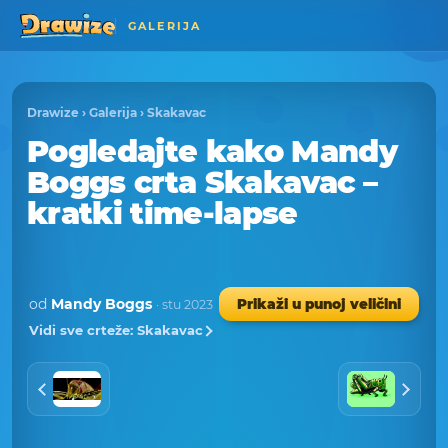
GALERIJA
Drawize
›
Galerija
›
Skakavac
Pogledajte kako Mandy
Boggs crta Skakavac –
kratki time-lapse
od
Mandy Boggs
Prikaži u punoj veličini
· stu 2023
Vidi sve crteže: Skakavac