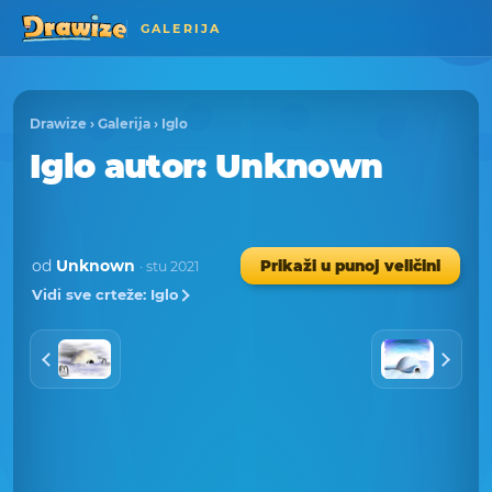
GALERIJA
Drawize
›
Galerija
›
Iglo
Iglo
autor
: Unknown
od
Unknown
Prikaži u punoj veličini
· stu 2021
Vidi sve crteže: Iglo