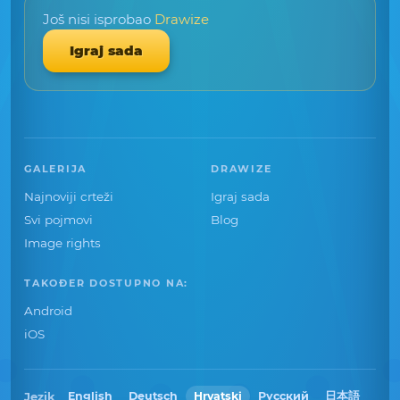
Još nisi isprobao
Drawize
Igraj sada
GALERIJA
DRAWIZE
Najnoviji crteži
Igraj sada
Svi pojmovi
Blog
Image rights
TAKOĐER DOSTUPNO NA:
Android
iOS
Jezik
English
Deutsch
Hrvatski
Русский
日本語