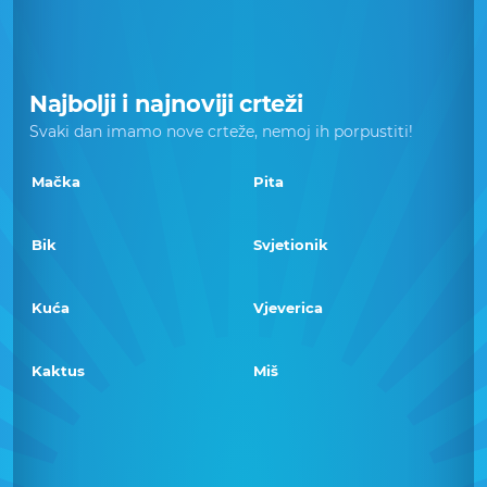
Najbolji i najnoviji crteži
Svaki dan imamo nove crteže, nemoj ih porpustiti!
Mačka
Pita
Bik
Svjetionik
Kuća
Vjeverica
Kaktus
Miš