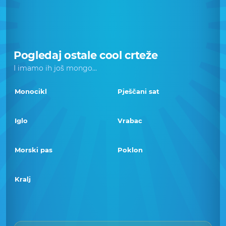
Pogledaj ostale cool crteže
I imamo ih još mongo...
Monocikl
Pješčani sat
Iglo
Vrabac
Morski pas
Poklon
Kralj