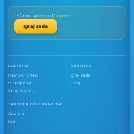
Još nisi isprobao
Drawize
Igraj sada
GALERIJA
DRAWIZE
Najnoviji crteži
Igraj sada
Svi pojmovi
Blog
Image rights
TAKOĐER DOSTUPNO NA:
Android
iOS