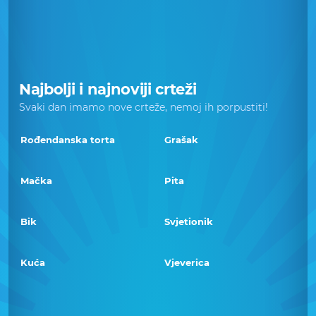
Najbolji i najnoviji crteži
Svaki dan imamo nove crteže, nemoj ih porpustiti!
Rođendanska torta
Grašak
Mačka
Pita
Bik
Svjetionik
Kuća
Vjeverica