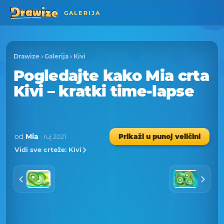
GALERIJA
Drawize
›
Galerija
›
Kivi
Pogledajte kako Mia crta
Kivi – kratki time-lapse
od
Mia
Prikaži u punoj veličini
· ruj 2021
Vidi sve crteže: Kivi