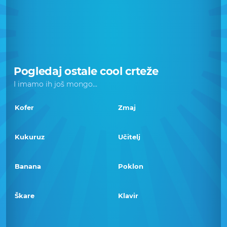
Pogledaj ostale cool crteže
I imamo ih još mongo...
Kofer
Zmaj
Kukuruz
Učitelj
Banana
Poklon
Škare
Klavir