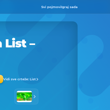
Svi pojmovi
Igraj sada
List –
Vidi sve crteže: List