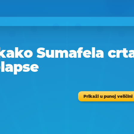
kako Sumafela crta 
-lapse
Prikaži u punoj veličini