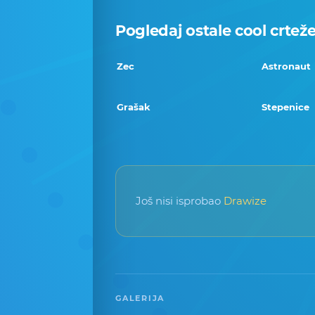
Pogledaj ostale cool crtež
Zec
Astronaut
Grašak
Stepenice
Još nisi isprobao
Drawize
GALERIJA