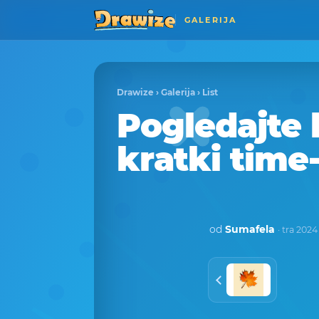
GALERIJA
Drawize
›
Galerija
›
List
Pogledajte 
kratki time
od
Sumafela
· tra 2024