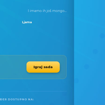
I imamo ih još mongo...
Ljama
Igraj sada
ĐER DOSTUPNO NA: