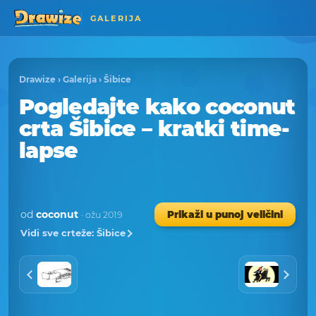
GALERIJA
Drawize
›
Galerija
›
Šibice
Pogledajte kako coconut
crta Šibice – kratki time-
lapse
od
coconut
Prikaži u punoj veličini
· ožu 2019
Vidi sve crteže: Šibice