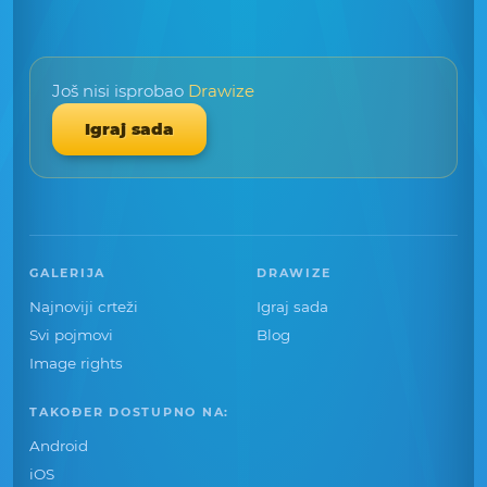
Još nisi isprobao
Drawize
Igraj sada
GALERIJA
DRAWIZE
Najnoviji crteži
Igraj sada
Svi pojmovi
Blog
Image rights
TAKOĐER DOSTUPNO NA:
Android
iOS