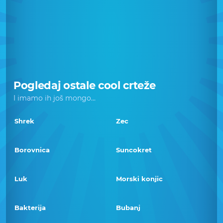
Pogledaj ostale cool crteže
I imamo ih još mongo...
Shrek
Zec
Borovnica
Suncokret
Luk
Morski konjic
Bakterija
Bubanj