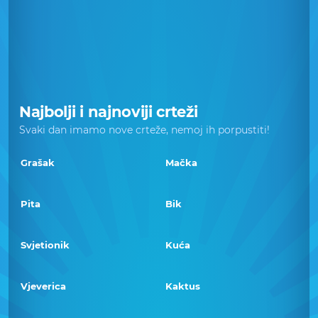
Najbolji i najnoviji crteži
Svaki dan imamo nove crteže, nemoj ih porpustiti!
Grašak
Mačka
Pita
Bik
Svjetionik
Kuća
Vjeverica
Kaktus