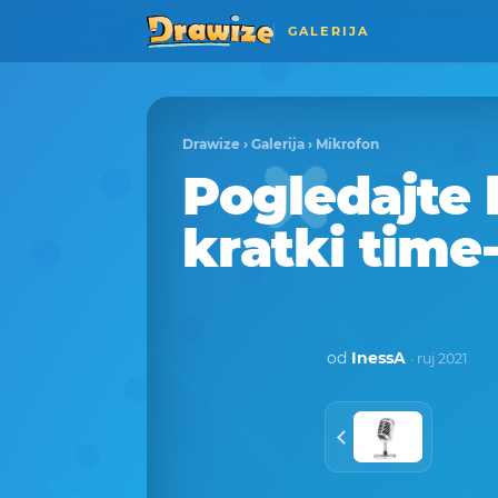
GALERIJA
Drawize
›
Galerija
›
Mikrofon
Pogledajte 
kratki time
od
InessA
· ruj 2021