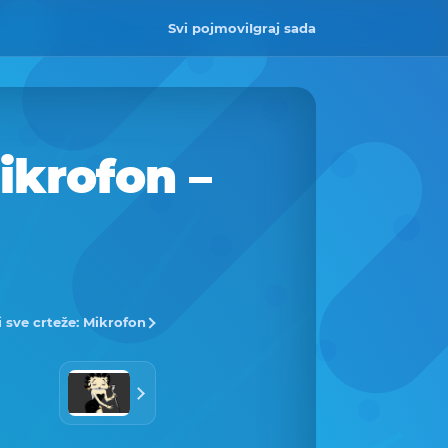
Svi pojmovi
Igraj sada
ikrofon –
i sve crteže: Mikrofon