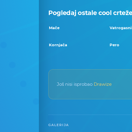
Pogledaj ostale cool crtež
Mače
Vatrogasn
Kornjača
Pero
Još nisi isprobao
Drawize
GALERIJA