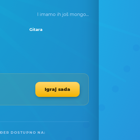
I imamo ih još mongo...
Gitara
Igraj sada
ĐER DOSTUPNO NA: