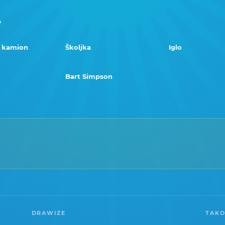
e
i kamion
Školjka
Iglo
Bart Simpson
DRAWIZE
TAKO