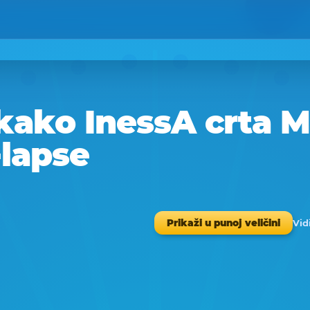
kako InessA crta M
-lapse
Vid
Prikaži u punoj veličini