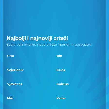
Najbolji i najnoviji crteži
Svaki dan imamo nove crteže, nemoj ih porpustiti!
Pita
Bik
Svjetionik
Kuća
Vjeverica
Kaktus
Miš
Kofer