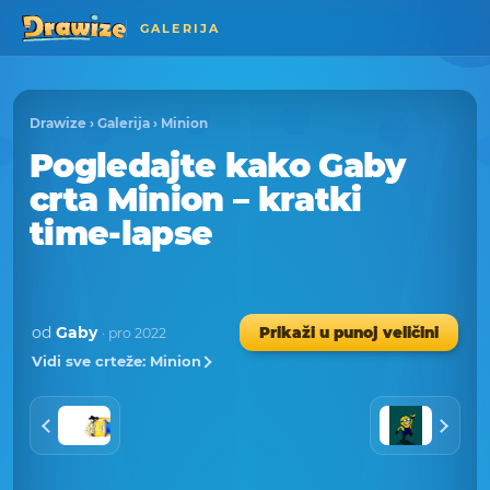
GALERIJA
Drawize
›
Galerija
›
Minion
Pogledajte kako Gaby
crta Minion – kratki
time-lapse
od
Gaby
Prikaži u punoj veličini
· pro 2022
Vidi sve crteže: Minion