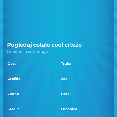
Pogledaj ostale cool crteže
I imamo ih još mongo...
Oaza
Truba
Grožđe
Zec
Zvono
Orao
Satelit
Lubenica