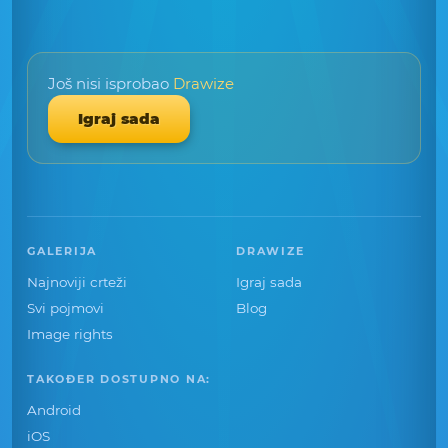
Još nisi isprobao
Drawize
Igraj sada
GALERIJA
DRAWIZE
Najnoviji crteži
Igraj sada
Svi pojmovi
Blog
Image rights
TAKOĐER DOSTUPNO NA:
Android
iOS