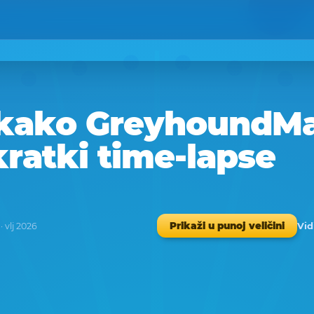
 kako GreyhoundM
kratki time-lapse
Vid
Prikaži u punoj veličini
· vlj 2026