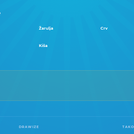
e
Žarulja
Crv
Kiša
DRAWIZE
TAKO