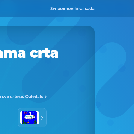
Svi pojmovi
Igraj sada
ama crta
i sve crteže: Ogledalo