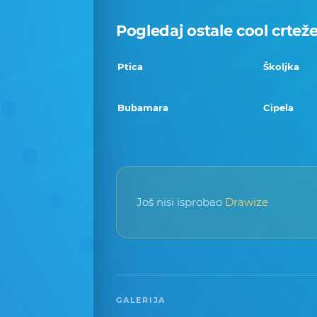
Pogledaj ostale cool crtež
Ptica
Školjka
Bubamara
Cipela
Još nisi isprobao
Drawize
GALERIJA