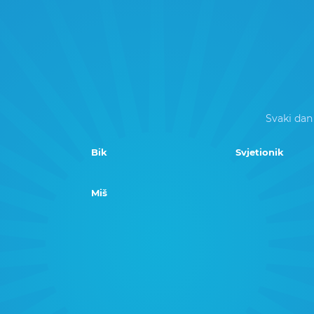
Svaki dan
Bik
Svjetionik
Miš