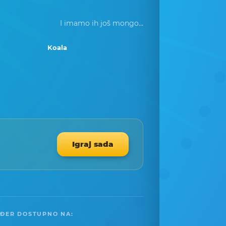
I imamo ih još mongo...
Koala
Igraj sada
ĐER DOSTUPNO NA: