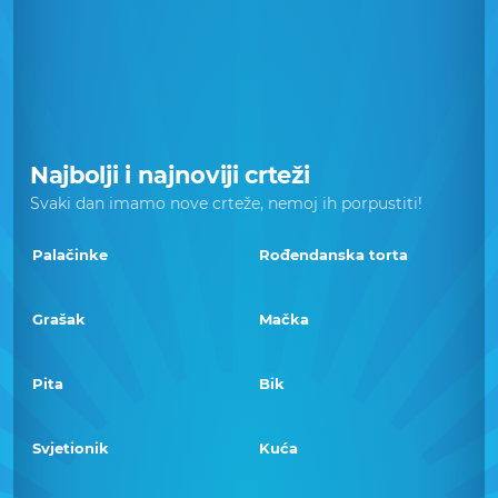
Najbolji i najnoviji crteži
Svaki dan imamo nove crteže, nemoj ih porpustiti!
Palačinke
Rođendanska torta
Grašak
Mačka
Pita
Bik
Svjetionik
Kuća