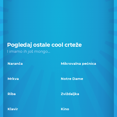
Pogledaj ostale cool crteže
I imamo ih još mongo...
Naranča
Mikrovalna pećnica
Mrkva
Notre Dame
Riba
Zviždaljka
Klavir
Kino