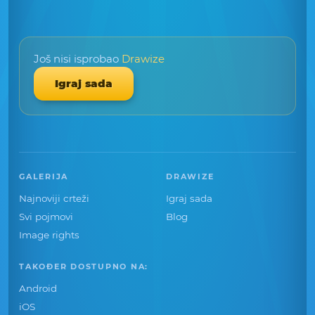
Još nisi isprobao
Drawize
Igraj sada
GALERIJA
DRAWIZE
Najnoviji crteži
Igraj sada
Svi pojmovi
Blog
Image rights
TAKOĐER DOSTUPNO NA:
Android
iOS