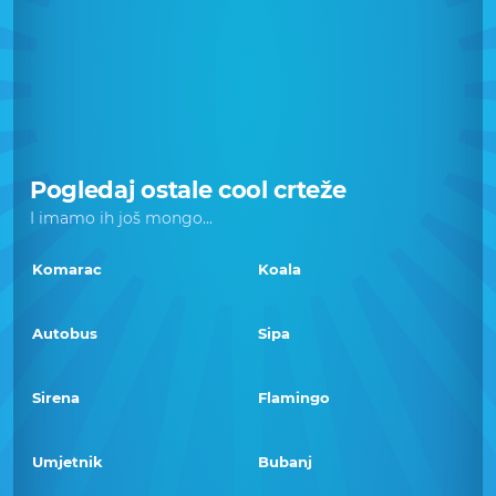
Pogledaj ostale cool crteže
I imamo ih još mongo...
Komarac
Koala
Autobus
Sipa
Sirena
Flamingo
Umjetnik
Bubanj