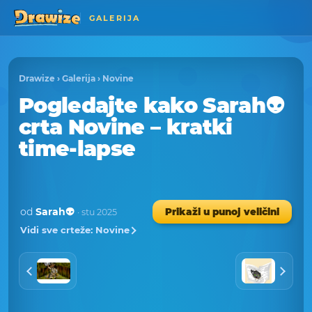
GALERIJA
Drawize
›
Galerija
›
Novine
Pogledajte kako Sarah👽
crta Novine – kratki
time-lapse
od
Sarah👽
Prikaži u punoj veličini
· stu 2025
Vidi sve crteže: Novine