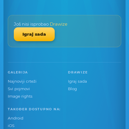
Još nisi isprobao
Drawize
Igraj sada
GALERIJA
DRAWIZE
Najnoviji crteži
Igraj sada
Svi pojmovi
Blog
Image rights
TAKOĐER DOSTUPNO NA:
Android
iOS