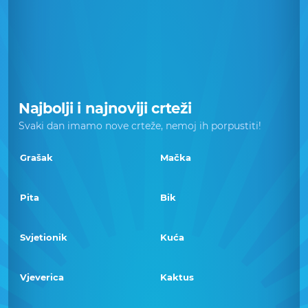
Najbolji i najnoviji crteži
Svaki dan imamo nove crteže, nemoj ih porpustiti!
Grašak
Mačka
Pita
Bik
Svjetionik
Kuća
Vjeverica
Kaktus