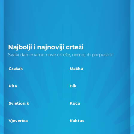
Najbolji i najnoviji crteži
Svaki dan imamo nove crteže, nemoj ih porpustiti!
Grašak
Mačka
Pita
Bik
Svjetionik
Kuća
Vjeverica
Kaktus