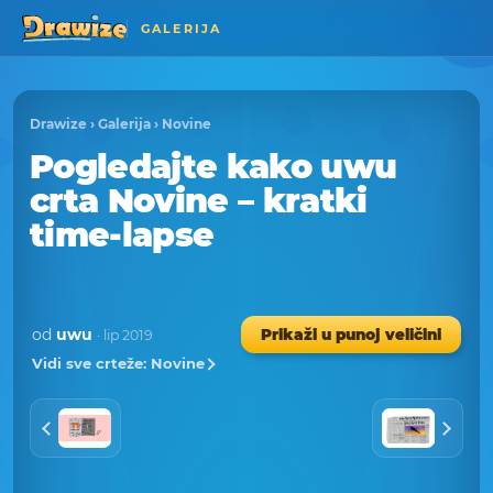
GALERIJA
Drawize
›
Galerija
›
Novine
Pogledajte kako uwu
crta Novine – kratki
time-lapse
od
uwu
Prikaži u punoj veličini
· lip 2019
Vidi sve crteže: Novine