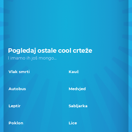
Pogledaj ostale cool crteže
I imamo ih još mongo...
Vlak smrti
Kauč
Autobus
Medvjed
Leptir
Sabljarka
Poklon
Lice