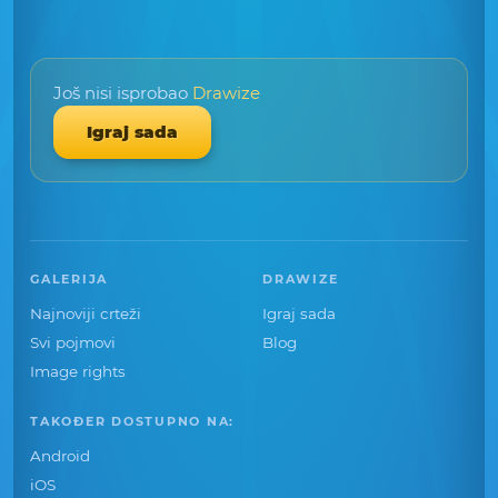
Još nisi isprobao
Drawize
Igraj sada
GALERIJA
DRAWIZE
Najnoviji crteži
Igraj sada
Svi pojmovi
Blog
Image rights
TAKOĐER DOSTUPNO NA:
Android
iOS