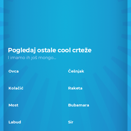
Pogledaj ostale cool crteže
I imamo ih još mongo...
Ovca
Češnjak
Kolačić
Raketa
Most
Bubamara
Labud
Sir