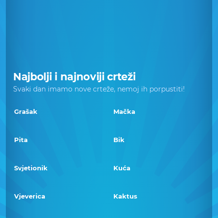
Najbolji i najnoviji crteži
Svaki dan imamo nove crteže, nemoj ih porpustiti!
Grašak
Mačka
Pita
Bik
Svjetionik
Kuća
Vjeverica
Kaktus