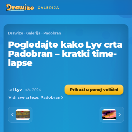
GALERIJA
Drawize
›
Galerija
›
Padobran
Pogledajte kako Lyv crta
Padobran – kratki time-
lapse
od
Lyv
Prikaži u punoj veličini
· ožu 2024
Vidi sve crteže: Padobran