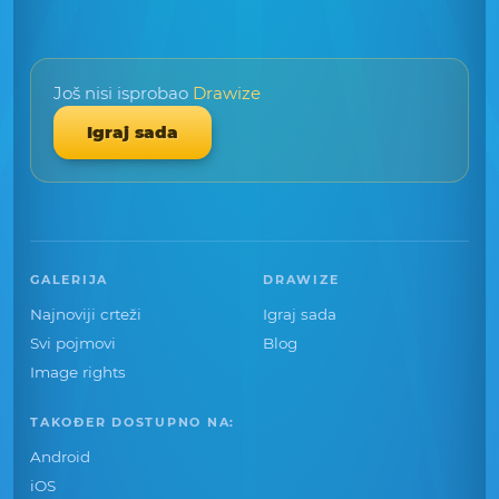
Još nisi isprobao
Drawize
Igraj sada
GALERIJA
DRAWIZE
Najnoviji crteži
Igraj sada
Svi pojmovi
Blog
Image rights
TAKOĐER DOSTUPNO NA:
Android
iOS