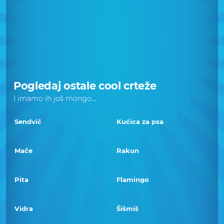
Pogledaj ostale cool crteže
I imamo ih još mongo...
Sendvič
Kućica za psa
Mače
Rakun
Pita
Flamingo
Vidra
Šišmiš