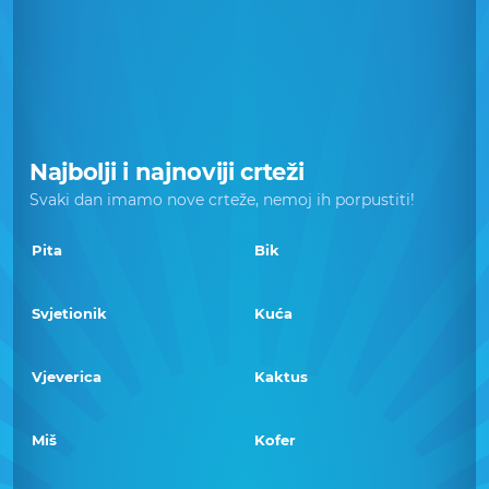
Najbolji i najnoviji crteži
Svaki dan imamo nove crteže, nemoj ih porpustiti!
Pita
Bik
Svjetionik
Kuća
Vjeverica
Kaktus
Miš
Kofer