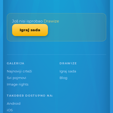
Još nisi isprobao
Drawize
Igraj sada
GALERIJA
DRAWIZE
Najnoviji crteži
Igraj sada
Svi pojmovi
Blog
Image rights
TAKOĐER DOSTUPNO NA:
Android
iOS