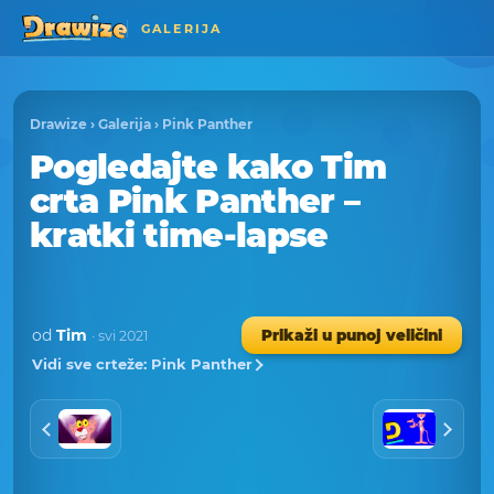
GALERIJA
Drawize
›
Galerija
›
Pink Panther
Pogledajte kako Tim
crta Pink Panther –
kratki time-lapse
od
Tim
Prikaži u punoj veličini
· svi 2021
Vidi sve crteže: Pink Panther