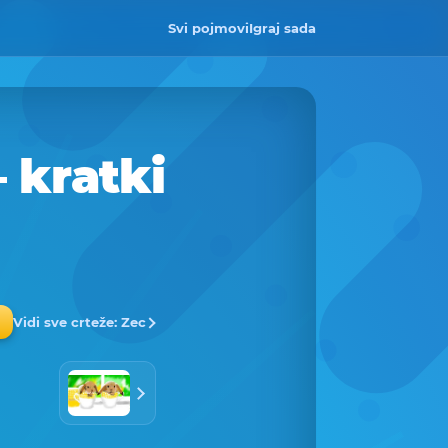
Svi pojmovi
Igraj sada
 kratki
Vidi sve crteže: Zec