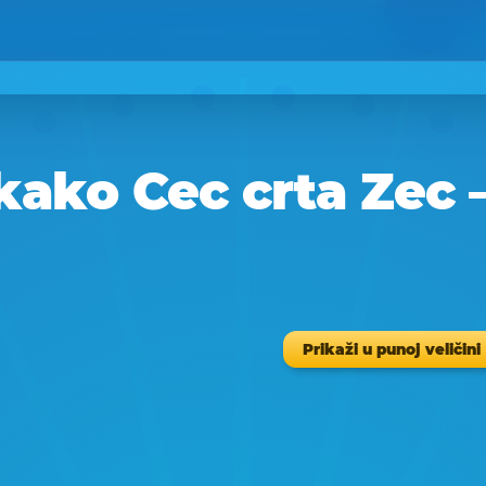
kako Cec crta Zec –
Prikaži u punoj veličini