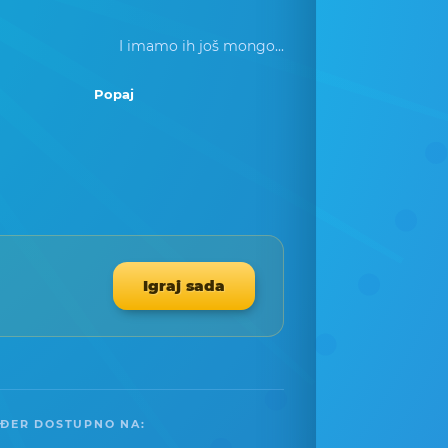
I imamo ih još mongo...
Popaj
Igraj sada
ĐER DOSTUPNO NA: