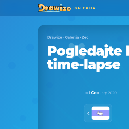
GALERIJA
Drawize
›
Galerija
›
Zec
Pogledajte 
time-lapse
od
Cec
· srp 2020