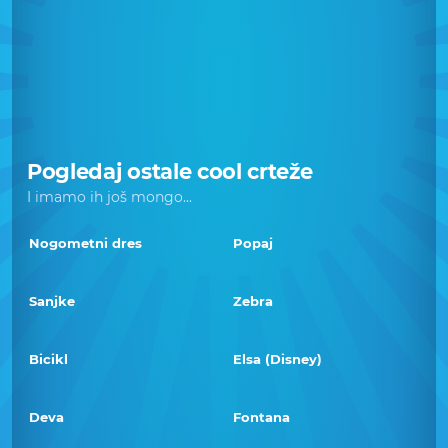
Pogledaj ostale cool crteže
I imamo ih još mongo...
Nogometni dres
Popaj
Sanjke
Zebra
Bicikl
Elsa (Disney)
Deva
Fontana