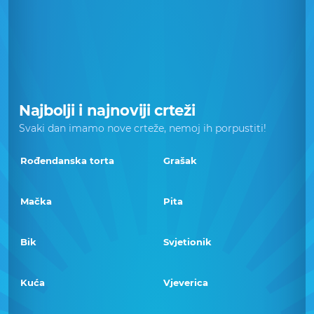
Najbolji i najnoviji crteži
Svaki dan imamo nove crteže, nemoj ih porpustiti!
Rođendanska torta
Grašak
Mačka
Pita
Bik
Svjetionik
Kuća
Vjeverica