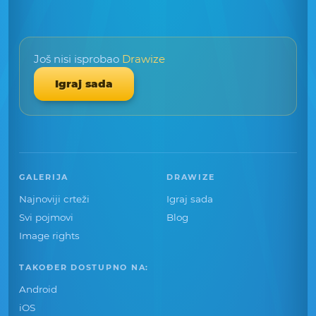
Još nisi isprobao
Drawize
Igraj sada
GALERIJA
DRAWIZE
Najnoviji crteži
Igraj sada
Svi pojmovi
Blog
Image rights
TAKOĐER DOSTUPNO NA:
Android
iOS