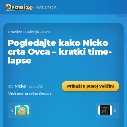
GALERIJA
Drawize
›
Galerija
›
Ovca
Pogledajte kako Nicko
crta Ovca – kratki time-
lapse
od
Nicko
Prikaži u punoj veličini
· pro 2021
Vidi sve crteže: Ovca