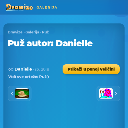
GALERIJA
Drawize
›
Galerija
›
Puž
Puž
autor
: Danielle
od
Danielle
Prikaži u punoj veličini
· stu 2018
Vidi sve crteže: Puž