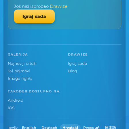
Još nisi isprobao
Drawize
Igraj sada
GALERIJA
DRAWIZE
Najnoviji crteži
Igraj sada
Svi pojmovi
Blog
Image rights
TAKOĐER DOSTUPNO NA:
Android
iOS
Jezik
English
Deutsch
Hrvatski
Русский
日本語