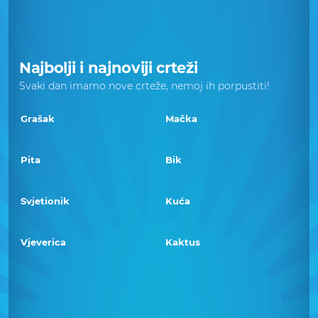
Najbolji i najnoviji crteži
Svaki dan imamo nove crteže, nemoj ih porpustiti!
Grašak
Mačka
Pita
Bik
Svjetionik
Kuća
Vjeverica
Kaktus