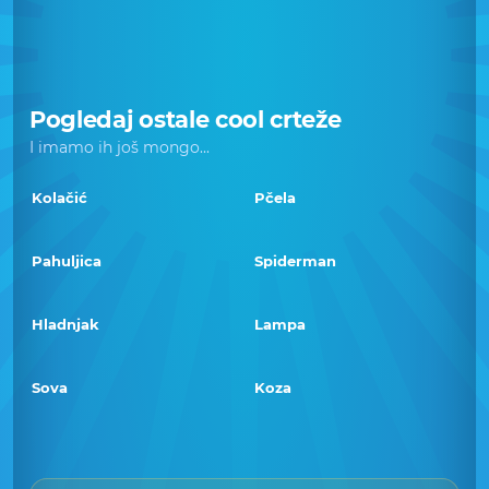
Pogledaj ostale cool crteže
I imamo ih još mongo...
Kolačić
Pčela
Pahuljica
Spiderman
Hladnjak
Lampa
Sova
Koza