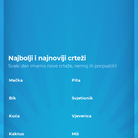
Najbolji i najnoviji crteži
Svaki dan imamo nove crteže, nemoj ih porpustiti!
Mačka
Pita
Bik
Svjetionik
Kuća
Vjeverica
Kaktus
Miš