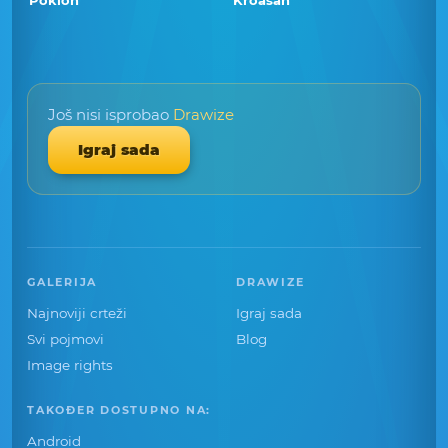
Poklon
Kroasan
Još nisi isprobao
Drawize
Igraj sada
GALERIJA
DRAWIZE
Najnoviji crteži
Igraj sada
Svi pojmovi
Blog
Image rights
TAKOĐER DOSTUPNO NA:
Android