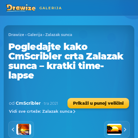
GALERIJA
Drawize
›
Galerija
›
Zalazak sunca
Pogledajte kako
CmScribler crta Zalazak
sunca – kratki time-
lapse
od
CmScribler
Prikaži u punoj veličini
· tra 2021
Vidi sve crteže: Zalazak sunca