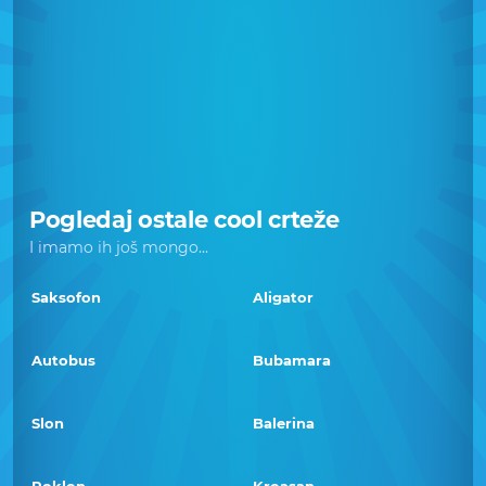
Pogledaj ostale cool crteže
I imamo ih još mongo...
Saksofon
Aligator
Autobus
Bubamara
Slon
Balerina