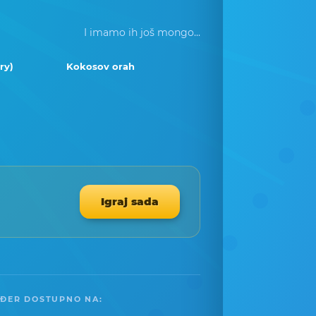
I imamo ih još mongo...
ry)
Kokosov orah
Igraj sada
ĐER DOSTUPNO NA: