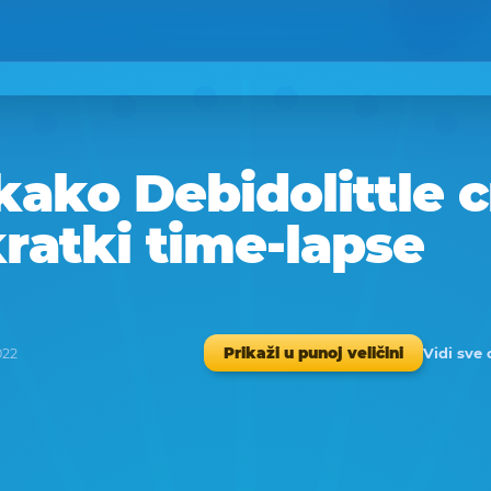
kako Debidolittle c
kratki time-lapse
Vidi sve 
Prikaži u punoj veličini
022