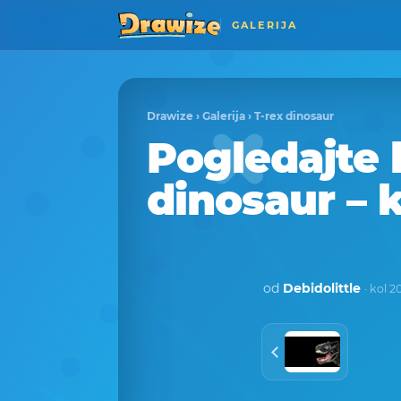
GALERIJA
Drawize
›
Galerija
›
T-rex dinosaur
Pogledajte 
dinosaur – 
od
Debidolittle
· kol 2