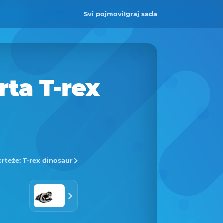
Svi pojmovi
Igraj sada
rta T-rex
crteže: T-rex dinosaur