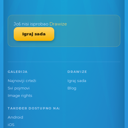
Još nisi isprobao
Drawize
Igraj sada
GALERIJA
DRAWIZE
Najnoviji crteži
Igraj sada
Svi pojmovi
Blog
Image rights
TAKOĐER DOSTUPNO NA:
Android
iOS