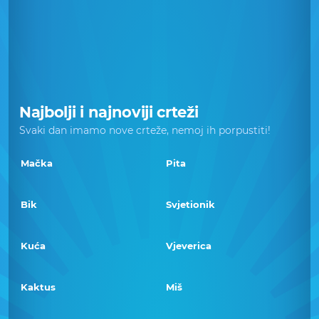
Najbolji i najnoviji crteži
Svaki dan imamo nove crteže, nemoj ih porpustiti!
Mačka
Pita
Bik
Svjetionik
Kuća
Vjeverica
Kaktus
Miš