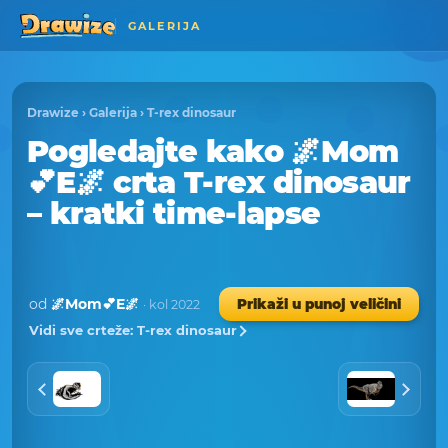
GALERIJA
Drawize
›
Galerija
›
T-rex dinosaur
Pogledajte kako 🌌Mom
💕E🌌 crta T-rex dinosaur
– kratki time-lapse
od
🌌Mom💕E🌌
Prikaži u punoj veličini
· kol 2022
Vidi sve crteže: T-rex dinosaur