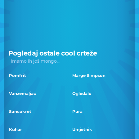
Pogledaj ostale cool crteže
I imamo ih još mongo...
Pomfrit
Marge Simpson
Vanzemaljac
Ogledalo
Suncokret
Pura
Kuhar
Umjetnik